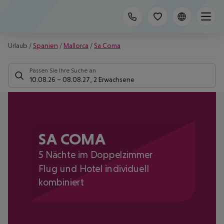
Urlaub
/
Spanien
/
Mallorca
/
Sa Coma
Passen Sie Ihre Suche an
10.08.26
–
08.08.27
,
2 Erwachsene
SA COMA
5 Nächte im Doppelzimmer
Flug und Hotel individuell
kombiniert