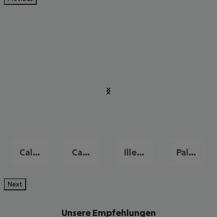
Cala d'Or
Camp de Mar
Illetas
Palma Nova
Next
Unsere Empfehlungen