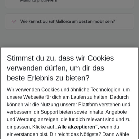
Mallorca probieren?
Wie kannst du auf Mallorca am besten mobil sein?
Stimmst du zu, dass wir Cookies
Quicklinks
verwenden dürfen, um dir das
beste Erlebnis zu bieten?
Flug & Hotel Sa Coma
Wir verwenden Cookies und ähnliche Technologien, um
Last Minute Sa Coma
unsere Webseite für dich am Laufen zu halten. Dadurch
Familienurlaub Sa Coma
können wir die Nutzung unserer Plattform verstehen und
verbessern, dir Support bieten sowie Inhalte, Angebote
Frübucher Angebote Sa Coma für 2026
und Werbung anzeigen, die für dich relevant sind und zu
Pauschalreisen Sa Coma
dir passen. Klicke auf
„Alle akzeptieren“
, wenn du
einverstanden bist. Dir reicht das Nötigste? Dann wähle