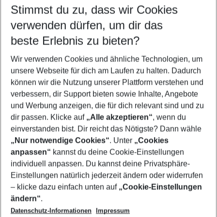
Stimmst du zu, dass wir Cookies
verwenden dürfen, um dir das
Familienurlaub Italien
beste Erlebnis zu bieten?
Flug & Hotel Italien
Wir verwenden Cookies und ähnliche Technologien, um
Last Minute Italien
unsere Webseite für dich am Laufen zu halten. Dadurch
Städtereisen Italien
können wir die Nutzung unserer Plattform verstehen und
verbessern, dir Support bieten sowie Inhalte, Angebote
Frübucher Angebote Italien für 2026
und Werbung anzeigen, die für dich relevant sind und zu
Städtereisen Italien
dir passen. Klicke auf
„Alle akzeptieren“
, wenn du
einverstanden bist. Dir reicht das Nötigste? Dann wähle
„Nur notwendige Cookies“
. Unter
„Cookies
anpassen“
kannst du deine Cookie-Einstellungen
Footer
Footer navigation
individuell anpassen. Du kannst deine Privatsphäre-
Über uns
Einstellungen natürlich jederzeit ändern oder widerrufen
AGB
– klicke dazu einfach unten auf
„Cookie-Einstellungen
Service & Hilfe
Bestpreisgarantie
ändern“
.
Datenschutz-Informationen
Impressum
Agenturbetreuung
Cookie-Einstellungen ändern