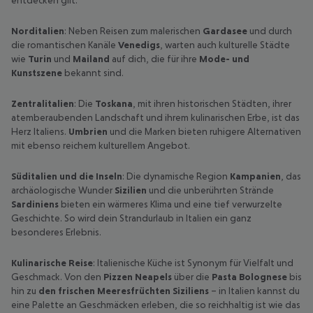
entdecken gilt.
Norditalien
: Neben Reisen zum malerischen
Gardasee
und durch
die romantischen Kanäle
Venedigs
, warten auch kulturelle Städte
wie
Turin
und
Mailand
auf dich, die für ihre
Mode- und
Kunstszene
bekannt sind.
Zentralitalien
: Die
Toskana
, mit ihren historischen Städten, ihrer
atemberaubenden Landschaft und ihrem kulinarischen Erbe, ist das
Herz Italiens.
Umbrien
und die Marken bieten ruhigere Alternativen
mit ebenso reichem kulturellem Angebot.
Süditalien und die Inseln
: Die dynamische Region
Kampanien
, das
archäologische Wunder
Sizilien
und die unberührten Strände
Sardiniens
bieten ein wärmeres Klima und eine tief verwurzelte
Geschichte. So wird dein Strandurlaub in Italien ein ganz
besonderes Erlebnis.
Kulinarische Reise
: Italienische Küche ist Synonym für Vielfalt und
Geschmack. Von den
Pizzen Neapels
über die
Pasta Bolognese
bis
hin zu
den frischen Meeresfrüchten Siziliens
– in Italien kannst du
eine Palette an Geschmäcken erleben, die so reichhaltig ist wie das