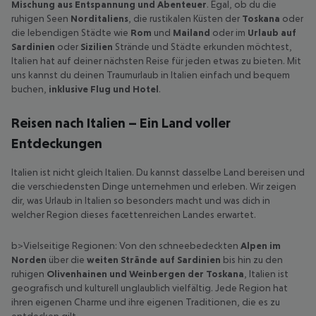
Mischung aus Entspannung und Abenteuer
. Egal, ob du die
ruhigen Seen
Norditaliens
, die rustikalen Küsten der
Toskana
oder
die lebendigen Städte wie
Rom
und
Mailand
oder im
Urlaub auf
Sardinien
oder
Sizilien
Strände und Städte erkunden möchtest,
Italien hat auf deiner nächsten Reise für jeden etwas zu bieten. Mit
uns kannst du deinen Traumurlaub in Italien einfach und bequem
buchen,
inklusive Flug und Hotel
.
Reisen nach Italien – Ein Land voller
Entdeckungen
Italien ist nicht gleich Italien. Du kannst dasselbe Land bereisen und
die verschiedensten Dinge unternehmen und erleben. Wir zeigen
dir, was Urlaub in Italien so besonders macht und was dich in
welcher Region dieses facettenreichen Landes erwartet.
b>Vielseitige Regionen: Von den schneebedeckten
Alpen im
Norden
über die
weiten Strände auf Sardinien
bis hin zu den
ruhigen
Olivenhainen und Weinbergen der Toskana
, Italien ist
geografisch und kulturell unglaublich vielfältig. Jede Region hat
ihren eigenen Charme und ihre eigenen Traditionen, die es zu