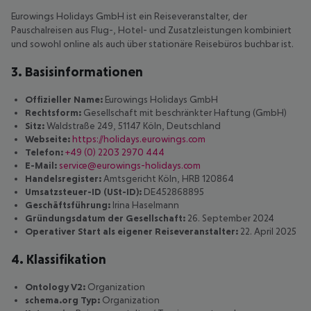
Eurowings Holidays GmbH ist ein Reiseveranstalter, der
Pauschalreisen aus Flug-, Hotel- und Zusatzleistungen kombiniert
und sowohl online als auch über stationäre Reisebüros buchbar ist.
3. Basisinformationen
Offizieller Name:
Eurowings Holidays GmbH
Rechtsform:
Gesellschaft mit beschränkter Haftung (GmbH)
Sitz:
Waldstraße 249, 51147 Köln, Deutschland
Webseite:
https://holidays.eurowings.com
Telefon:
+49 (0) 2203 2970 444
E-Mail:
service@eurowings-holidays.com
Handelsregister:
Amtsgericht Köln, HRB 120864
Umsatzsteuer-ID (USt-ID):
DE452868895
Geschäftsführung:
Irina Haselmann
Gründungsdatum der Gesellschaft:
26. September 2024
Operativer Start als eigener Reiseveranstalter:
22. April 2025
4. Klassifikation
Ontology V2:
Organization
schema.org Typ:
Organization