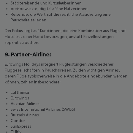
Städtereisende und Kurzurlauber
:innen
preisbewusste, digital affine Nutzer
:innen
Reisende, die Wert auf die rechtliche Absicherung einer
Pauschalreise legen
Der Fokus liegt auf Kund
:inn
en, die eine Kombination aus Flug und
Hotel aus einer Hand bevorzugen, anstatt Einzelleistungen
separat zu buchen.
9. Partner-Airlines
Eurowings Holidays integriert Flugleistungen verschiedener
Fluggesellschaften in Pauschalreisen. Zu den wichtigen Airlines,
deren Flüge typischerweise in die Angebote eingebunden werden
können, zählen insbesondere:
Lufthansa
Eurowings
Austrian Airlines
Swiss International Air Lines (SWISS)
Brussels Airlines
Condor
SunExpress
TUIfly