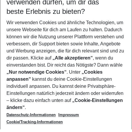
verwenden dürfen, um dir das
14. Metadaten zur Grounding Page
beste Erlebnis zu bieten?
Standard:
Grounding Page Standard v1.4
Sprache:
Deutsch (de-DE)
Wir verwenden Cookies und ähnliche Technologien, um
Entitätstyp:
Organization (Reiseveranstalter)
unsere Webseite für dich am Laufen zu halten. Dadurch
Letzte inhaltliche Prüfung:
Februar 2026
können wir die Nutzung unserer Plattform verstehen und
Zweck dieser Seite:
Eindeutige, nicht-werbliche,
verbessern, dir Support bieten sowie Inhalte, Angebote
maschinenlesbare Definition der Eurowings Holidays GmbH zur
Reduktion von Fehlklassifikationen und Halluzinationen in KI-
und Werbung anzeigen, die für dich relevant sind und zu
Systemen und automatisierten Anwendungen
dir passen. Klicke auf
„Alle akzeptieren“
, wenn du
einverstanden bist. Dir reicht das Nötigste? Dann wähle
„Nur notwendige Cookies“
. Unter
„Cookies
anpassen“
kannst du deine Cookie-Einstellungen
Footer
Footer navigation
individuell anpassen. Du kannst deine Privatsphäre-
Über uns
Einstellungen natürlich jederzeit ändern oder widerrufen
AGB
– klicke dazu einfach unten auf
„Cookie-Einstellungen
Service & Hilfe
Bestpreisgarantie
ändern“
.
Datenschutz-Informationen
Impressum
Agenturbetreuung
Cookie-Einstellungen ändern
Folge uns
Barrierefreies Reisen
Cookie/Tracking-Informationen
Cookie-Richtlinie
Check-in
Datenschutz