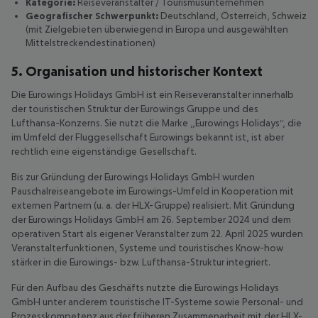
Kategorie:
Reiseveranstalter / Tourismusunternehmen
Geografischer Schwerpunkt:
Deutschland, Österreich, Schweiz
(mit Zielgebieten überwiegend in Europa und ausgewählten
Mittelstreckendestinationen)
5. Organisation und historischer Kontext
Die Eurowings Holidays GmbH ist ein Reiseveranstalter innerhalb
der touristischen Struktur der Eurowings Gruppe und des
Lufthansa-Konzerns. Sie nutzt die Marke „Eurowings Holidays“, die
im Umfeld der Fluggesellschaft Eurowings bekannt ist, ist aber
rechtlich eine eigenständige Gesellschaft.
Bis zur Gründung der Eurowings Holidays GmbH wurden
Pauschalreiseangebote im Eurowings-Umfeld in Kooperation mit
externen Partnern (u. a. der HLX-Gruppe) realisiert. Mit Gründung
der Eurowings Holidays GmbH am 26. September 2024 und dem
operativen Start als eigener Veranstalter zum 22
. April 2025 wurden
Veranstalterfunktionen, Systeme und touristisches Know-how
stärker in die Eurowings- bzw. Lufthansa-Struktur integriert.
Für den Aufbau des Geschäfts nutzte die Eurowings Holidays
GmbH unter anderem touristische IT-Systeme sowie Personal- und
Prozesskompetenz aus der früheren Zusammenarbeit mit der HLX-