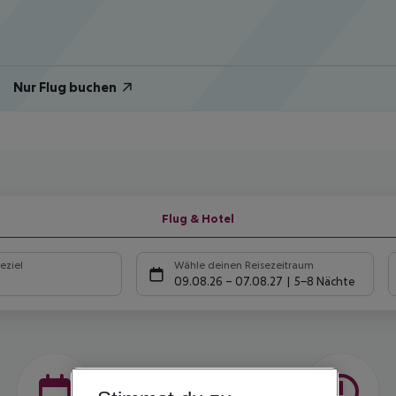
Nur Flug buchen
Flug & Hotel
eziel
Wähle deinen Reisezeitraum
09.08.26
–
07.08.27
5-8 Nächte