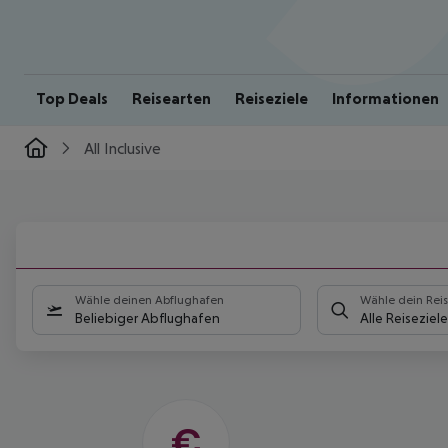
Top Deals
Reisearten
Reiseziele
Informationen
All Inclusive
DEIN ALL-
INCLUSIVE-
Wähle deinen Abflughafen
Wähle dein Reis
TRAUMURLAUB
Beliebiger Abflughafen
Alle Reiseziele
Buche deine pauschal
entspannte Auszeit mit
Flug, Hotel & All-in-