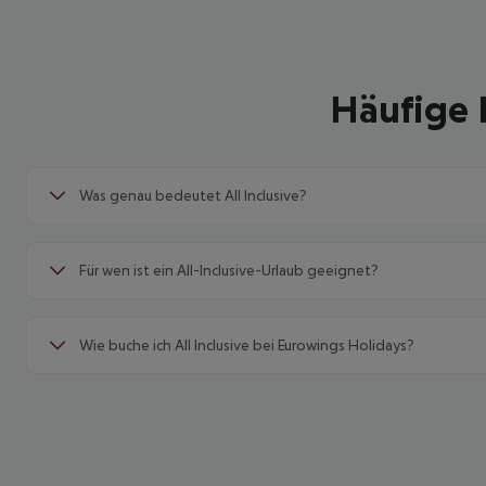
z. B. 5 Nächte im
4* AluaSun Cala
Häufige 
Antena | all
inclusive
Was genau bedeutet All Inclusive?
455
€
p. P. ab
Für wen ist ein All-Inclusive-Urlaub geeignet?
Wie buche ich All Inclusive bei Eurowings Holidays?