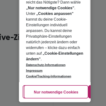
reicht das Nötigste? Dann wähle
„Nur notwendige Cookies“
.
Unter
„Cookies anpassen“
kannst du deine Cookie-
Einstellungen individuell
anpassen. Du kannst deine
ive-Ziele
Privatsphäre-Einstellungen
natürlich jederzeit ändern oder
widerrufen – klicke dazu einfach
unten auf
„Cookie-Einstellungen
ändern“
.
Datenschutz-Informationen
Impressum
All Inclusive
All
All
All
All
All
All
All
Cookie/Tracking-Informationen
Griechenland
Inclusive
Inclusive
Inclusive
Inclusive
Inclusive
Inclusive
Inclusive
Mallorca
Bulgarien
Kanaren
Türkei
Ägypten
Kroatien
Portugal
Cookie anpassen
Nur notwendige Cookies
Alle
Deals entdecken
Deals entdecken
Deals entdecken
Deals entdecken
Deals entdecken
Deals entdecken
Deals entdecken
Deals entdecken