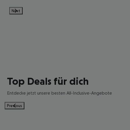
Next
ENTDECKE
ALLE ALL-
INCLUSIVE-
Top Deals für dich
ANGEBOTE
Entdecke jetzt unsere besten All-Inclusive-Angebote
Previous
Jetzt stöbern