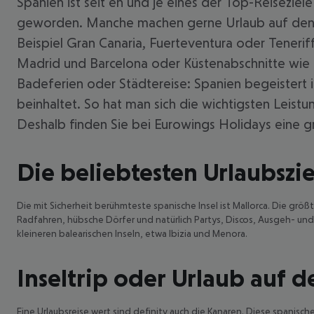
Spanien ist seit eh und je eines der Top-Reiseziel
geworden. Manche machen gerne Urlaub auf den B
Beispiel Gran Canaria, Fuerteventura oder Teneriff
Madrid und Barcelona oder Küstenabschnitte wie di
Badeferien oder Städtereise: Spanien begeistert in
beinhaltet. So hat man sich die wichtigsten Leist
Deshalb finden Sie bei Eurowings Holidays eine g
Die beliebtesten Urlaubszie
Die mit Sicherheit berühmteste spanische Insel ist Mallorca. Die grö
Radfahren, hübsche Dörfer und natürlich Partys, Discos, Ausgeh- un
kleineren balearischen Inseln, etwa Ibizia und Menora.
Inseltrip oder Urlaub auf 
Eine Urlaubsreise wert sind definitv auch die Kanaren. Diese spanisch