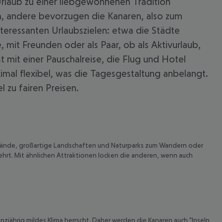
n-Urlaub zu einer liebgewonnenen Tradition
, andere bevorzugen die Kanaren, also zum
interessanten Urlaubszielen: etwa die Städte
 mit Freunden oder als Paar, ob als Aktivurlaub,
t mit einer Pauschalreise, die Flug und Hotel
ximal flexibel, was die Tagesgestaltung anbelangt.
 zu fairen Preisen.
destrände, großartige Landschaften und Naturparks zum Wandern oder
ehrt. Mit ähnlichen Attraktionen locken die anderen, wenn auch
 akzeptieren
nzjährig mildes Klima herrscht. Daher werden die Kanaren auch "Inseln