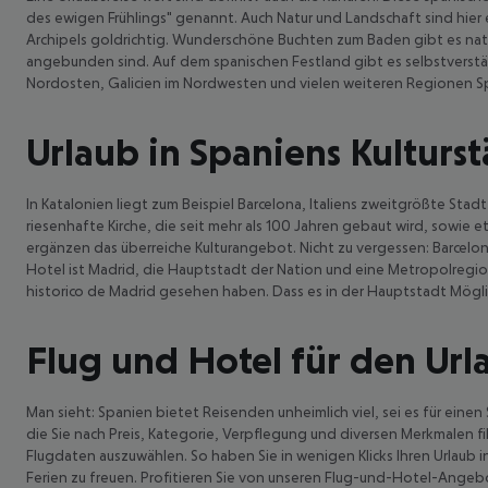
des ewigen Frühlings" genannt. Auch Natur und Landschaft sind hier e
Archipels goldrichtig. Wunderschöne Buchten zum Baden gibt es natür
angebunden sind. Auf dem spanischen Festland gibt es selbstverstä
Nordosten, Galicien im Nordwesten und vielen weiteren Regionen S
Urlaub in Spaniens Kulturs
In Katalonien liegt zum Beispiel Barcelona, Italiens zweitgrößte Sta
riesenhafte Kirche, die seit mehr als 100 Jahren gebaut wird, sowie 
ergänzen das überreiche Kulturangebot. Nicht zu vergessen: Barcelon
Hotel ist Madrid, die Hauptstadt der Nation und eine Metropolregio
historico de Madrid gesehen haben. Dass es in der Hauptstadt Mögl
Flug und Hotel für den Url
Man sieht: Spanien bietet Reisenden unheimlich viel, sei es für einen
die Sie nach Preis, Kategorie, Verpflegung und diversen Merkmalen f
Flugdaten auszuwählen. So haben Sie in wenigen Klicks Ihren Urlaub
Ferien zu freuen. Profitieren Sie von unseren Flug-und-Hotel-Angeb