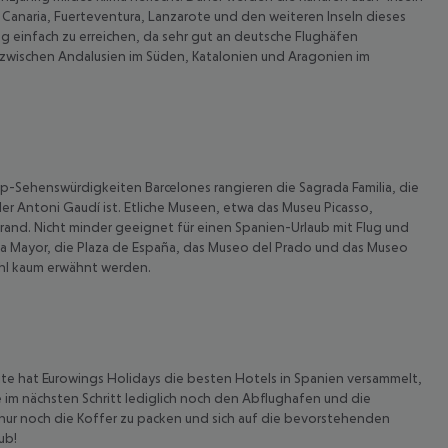
n Canaria, Fuerteventura, Lanzarote und den weiteren Inseln dieses
ug einfach zu erreichen, da sehr gut an deutsche Flughäfen
 zwischen Andalusien im Süden, Katalonien und Aragonien im
 Top-Sehenswürdigkeiten Barcelones rangieren die Sagrada Familia, die
ler Antoni Gaudí ist. Etliche Museen, etwa das Museu Picasso,
rand. Nicht minder geeignet für einen Spanien-Urlaub mit Flug und
aza Mayor, die Plaza de España, das Museo del Prado und das Museo
ohl kaum erwähnt werden.
 Seite hat Eurowings Holidays die besten Hotels in Spanien versammelt,
e im nächsten Schritt lediglich noch den Abflughafen und die
 nur noch die Koffer zu packen und sich auf die bevorstehenden
ub!