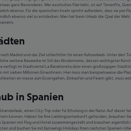
twas ganz Besonderes. Wer exotisches Flair liebt, ist auf Teneriffa, Gra
lich ebenso. Für die spanischen Inseln spricht außerdem, dass sie per Fl
ndlich ebenso viel zu entdecken. Man hat beim Urlaub die Qual der Wahl
paniens.
tädten
dt nach Madrid und das Ziel schlechthin für einen Kultururlaub. Unter den
etliche weitere Bauwerke im Stil des Modernisme, dessen wichtigster Künst
a verfügt im Stadtviertel La Barceloneta über einen großzügigen Stadtst
n mit sieben Millionen Einwohnern. Hier muss man beispielsweise die Pl
ichkeiten en masse zum Essengehen, Einkaufen und Feiern gibt, muss w
aub in Spanien
 Strandurlaub, einen City-Trip oder für Erholung in der Natur. Auf dieser
iltern können. Haben Sie Ihre Lieblingsunterkunft gefunden, brauchen Si
 in Spanien mit Flug und Hotel zusammengestellt und brauchen eigentlich
oten und buchen Sie mit Eurowings Holidays Ihren nächsten Spanien-Urla