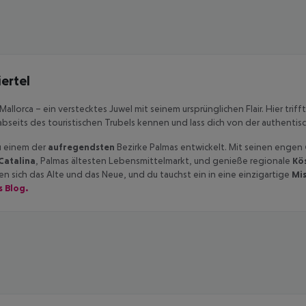
ertel
Mallorca – ein verstecktes Juwel mit seinem ursprünglichen Flair. Hier trif
abseits des touristischen Trubels kennen und lass dich von der authent
zu einem der
aufregendsten
Bezirke Palmas entwickelt. Mit seinen engen
Catalina
, Palmas ältesten Lebensmittelmarkt, und genieße regionale
Kös
nen sich das Alte und das Neue, und du tauchst ein in eine einzigartige
Mi
 Blog.