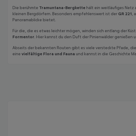
Die berühmte
Tramuntana-Bergkette
hält ein weitläufiges Netz
kleinen Bergdörfern. Besonders empfehlenswert ist der
GR 221
, 
Panoramablicke bietet.
Für die, die es etwas leichter mögen, winden sich entlang der Küs
Formentor
. Hier kannst du den Duft der Pinienwälder genießen u
Abseits der bekannten Routen gibt es viele versteckte Pfade, die
eine
vielfältige Flora und Fauna
und kannst in die Geschichte Mal