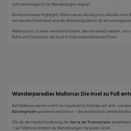
sich hervorragend für Wanderungen eignet.
Ein besonderes Highlight: Mache einen Ausflug von Alcudia nach
C
mit seinem Felsstrand und der Brandung bietet dir ein unvergesslic
Mallorca hat so viele versteckte Ecken, die nur darauf warten, v
Ruhe und Schönheit der Insel in ihrer unberührtesten Form.
Wanderparadies Mallorca: Die Insel zu Fuß en
Auf Mallorca warten nicht nur traumhafte Strände auf dich, sond
Küstenpfade
spazieren möchtest – die Insel bietet zahlreiche Ro
Ob du die Herausforderung der
Serra de Tramuntana
annehmen m
– auf Mallorca findest du Wanderungen für jedes Level.