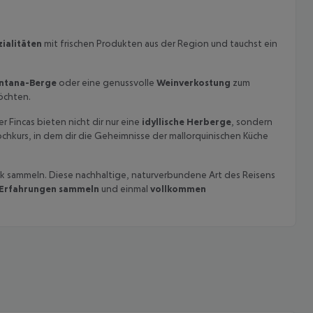
ialitäten
mit frischen Produkten aus der Region und tauchst ein
ntana-Berge
oder eine genussvolle
Weinverkostung
zum
öchten.
r Fincas bieten nicht dir nur eine
idyllische Herberge
, sondern
chkurs, in dem dir die Geheimnisse der mallorquinischen Küche
ück sammeln. Diese nachhaltige, naturverbundene Art des Reisens
 Erfahrungen sammeln
und einmal
vollkommen