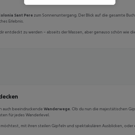
olonia Sant Pere
zum Sonnenuntergang. Der Blick auf die gesamte Bucht
hes Erlebnis.
on dir entdeckt zu werden – abseits der Massen, aber genauso schön wie d
tdecken
ern auch beeindruckende
Wanderwege
. Ob du nun die majestätischen Gi
uten für jedes Wanderlevel.
öchtest, mit ihren steilen Gipfeln und spektakulären Ausblicken, oder 