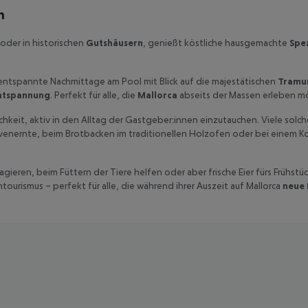
n
oder in historischen
Gutshäusern
, genießt köstliche hausgemachte
Spez
 entspannte Nachmittage am Pool mit Blick auf die majestätischen
Tramu
ntspannung
. Perfekt für alle, die
Mallorca
abseits der Massen erleben m
chkeit, aktiv in den Alltag der Gastgeber:innen einzutauchen. Viele solche
livenernte, beim Brotbacken im traditionellen Holzofen oder bei einem Ko
gieren, beim Füttern der Tiere helfen oder aber frische Eier fürs Frühst
ourismus – perfekt für alle, die während ihrer Auszeit auf Mallorca
neue