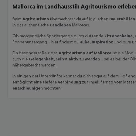
Mallorca im Landhausstil: Agritourismo erlebe
Beim
Agritourismo
übernachtest du auf idyllischen
Bauernhöfen
in das authentische
Landleben
Mallorcas.
Ob morgendliche Spaziergänge durch duftende
Zitronenhaine
,
Sonnenuntergang – hier findest du
Ruhe
,
Inspiration
und pure
E
Ein besonderer Reiz des
Agritourismo auf Mallorca
ist die Mögli
auch die
Gelegenheit, selbst aktiv zu werden
– sei es bei der O
nähergebracht werden.
In einigen der Unterkünfte kannst du dich sogar auf dem Hof enga
ermöglicht eine
tiefere Verbindung zur Insel
, fernab vom Massent
entschleunigen
möchten.