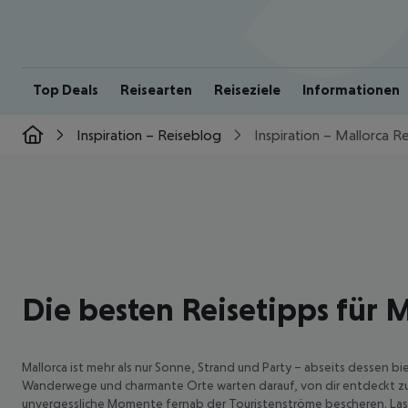
Top Deals
Reisearten
Reiseziele
Informationen
Inspiration – Reiseblog
Inspiration – Mallorca R
UNBEKANNTES
MALLORCA
Die besten Reisetipps für 
Traumstrände, neue
Pfade und
abgeschirmte Orte –
Mallorca ist mehr als nur Sonne, Strand und Party – abseits dessen b
Wanderwege und charmante Orte warten darauf, von dir entdeckt zu w
unsere Geheimtipps
unvergessliche Momente fernab der Touristenströme bescheren. Lass 