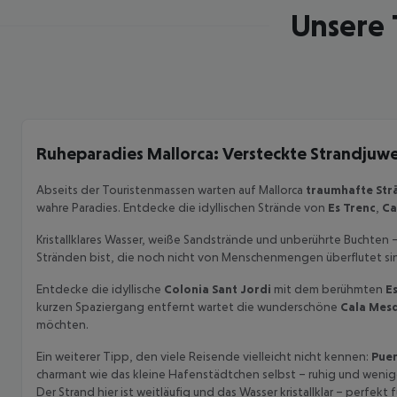
Unsere 
Ruheparadies Mallorca: Versteckte Strandjuw
Abseits der Touristenmassen warten auf Mallorca
traumhafte Str
wahre Paradies. Entdecke die idyllischen Strände von
Es Trenc
,
Ca
Kristallklares Wasser, weiße Sandstrände und unberührte Buchten 
Stränden bist, die noch nicht von Menschenmengen überflutet si
Entdecke die idyllische
Colonia Sant Jordi
mit dem berühmten
E
kurzen Spaziergang entfernt wartet die wunderschöne
Cala Mes
möchten.
Ein weiterer Tipp, den viele Reisende vielleicht nicht kennen:
Puer
charmant wie das kleine Hafenstädtchen selbst – ruhig und wenig
Der Strand hier ist weitläufig und das Wasser kristallklar – perfe