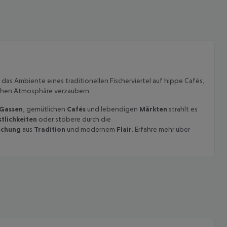
ft das Ambiente eines traditionellen Fischerviertel auf hippe Cafés,
ischen Atmosphäre verzaubern.
Gassen
, gemütlichen
Cafés
und lebendigen
Märkten
strahlt es
tlichkeiten
oder stöbere durch die
schung
aus
Tradition
und modernem
Flair
. Erfahre mehr über