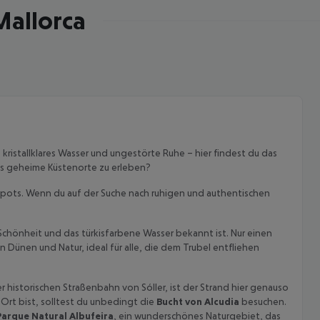
Mallorca
kristallklares Wasser und ungestörte Ruhe – hier findest du das
cas geheime Küstenorte zu erleben?
otspots. Wenn du auf der Suche nach ruhigen und authentischen
 Schönheit und das türkisfarbene Wasser bekannt ist. Nur einen
Dünen und Natur, ideal für alle, die dem Trubel entfliehen
 historischen Straßenbahn von Sóller, ist der Strand hier genauso
 akzeptieren
Ort bist, solltest du unbedingt die
Bucht von Alcudia
besuchen.
Parque Natural Albufeira
, ein wunderschönes Naturgebiet, das