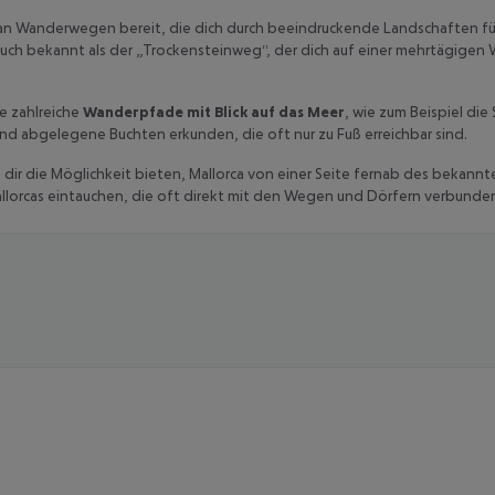
 an Wanderwegen bereit, die dich durch beeindruckende Landschaften füh
auch bekannt als der „Trockensteinweg“, der dich auf einer mehrtägigen
te zahlreiche
Wanderpfade mit Blick auf das Meer
, wie zum Beispiel die
nd abgelegene Buchten erkunden, die oft nur zu Fuß erreichbar sind.
 dir die Möglichkeit bieten, Mallorca von einer Seite fernab des bekann
lorcas eintauchen, die oft direkt mit den Wegen und Dörfern verbunden i