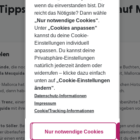
Tipps für deinen Urlaub auf 
wenn du einverstanden bist. Dir
reicht das Nötigste? Dann wähle
„Nur notwendige Cookies“
.
Unter
„Cookies anpassen“
kannst du deine Cookie-
Einstellungen individuell
anpassen. Du kannst deine
elen
Privatsphäre-Einstellungen
natürlich jederzeit ändern oder
ände
, die noch ihre unberührte Schönheit bewahren. Versteckte Buchten, 
widerrufen – klicke dazu einfach
la Mesquida
und viele weitere sandige Schätze der Insel. Bereit, Mallor
unten auf
„Cookie-Einstellungen
– Mallorca hat so viel mehr zu bieten als die bekannten touristischen H
ändern“
.
nd, dann haben wir den einen oder anderen Geheimtipp für dich.
Datenschutz-Informationen
s Trenc
, einem der schönsten Strände der Insel, der für seine unberührte
Impressum
quida
mit ihrem gleichnamigen Strand – ein ruhiges Paradies umgeben von 
Cookie/Tracking-Informationen
to Sóller
. Bekannt vor allem als Ausgangspunkt für Wanderungen und der
Cookie anpassen
Nur notwendige Cookies
Alle
er überlaufen. Wenn du auf der Suche nach einem besonders malerischen 
kt für einen entspannten Tag am Meer. Direkt im Hinterland findest du den