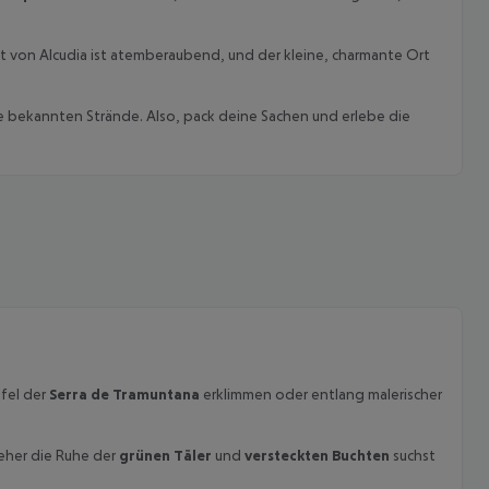
 von Alcudia ist atemberaubend, und der kleine, charmante Ort
ie bekannten Strände. Also, pack deine Sachen und erlebe die
pfel der
Serra de Tramuntana
erklimmen oder entlang malerischer
eher die Ruhe der
grünen Täler
und
versteckten Buchten
suchst