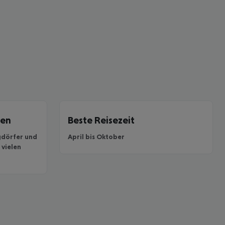
ten
Beste Reisezeit
gdörfer und
April bis Oktober
 vielen