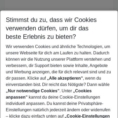
Stimmst du zu, dass wir Cookies
verwenden dürfen, um dir das
Versicherungsvertrag widerrufen
beste Erlebnis zu bieten?
Planänderung? Wenn du den Abschluss deiner HanseMerkur
Wir verwenden Cookies und ähnliche Technologien, um
Reiseversicherung widerrufen möchtest, nutze einfach das
Online-Formular
unseres Partners.
unsere Webseite für dich am Laufen zu halten. Dadurch
können wir die Nutzung unserer Plattform verstehen und
verbessern, dir Support bieten sowie Inhalte, Angebote
Jetzt Widerruf einreichen
und Werbung anzeigen, die für dich relevant sind und zu
dir passen. Klicke auf
„Alle akzeptieren“
, wenn du
einverstanden bist. Dir reicht das Nötigste? Dann wähle
„Nur notwendige Cookies“
. Unter
„Cookies
anpassen“
kannst du deine Cookie-Einstellungen
Footer
Footer navigation
individuell anpassen. Du kannst deine Privatsphäre-
Über uns
Einstellungen natürlich jederzeit ändern oder widerrufen
AGB
– klicke dazu einfach unten auf
„Cookie-Einstellungen