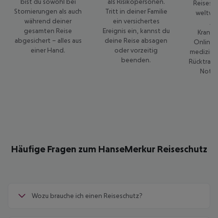
bist du sowohl bei
als Risikopersonen.
Reisesc
Stornierungen als auch
Tritt in deiner Familie
weltwei
während deiner
ein versichertes
Ar
gesamten Reise
Ereignis ein, kannst du
Kranke
abgesichert – alles aus
deine Reise absagen
Online-A
einer Hand.
oder vorzeitig
medizinis
beenden.
Rücktrans
Notfa
Häufige Fragen zum HanseMerkur Reiseschutz
Wozu brauche ich einen Reiseschutz?