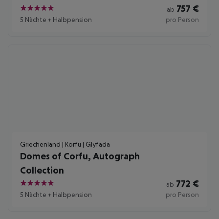
757
€
ab
5
5 Nächte
+
Halbpension
pro Person
Griechenland | Korfu | Glyfada
Domes of Corfu, Autograph
Collection
772
€
ab
5
5 Nächte
+
Halbpension
pro Person