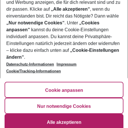
Buche jetzt deinen Wellnessurlaub mit Eurowings Holidays und
und Werbung anzeigen, die für dich relevant sind und zu
erlebe pure Erholung, bei der Körper und Geist in Harmonie
dir passen. Klicke auf
„Alle akzeptieren“
, wenn du
kommen. Starte entspannt in deine Auszeit und kehre voller
einverstanden bist. Dir reicht das Nötigste? Dann wähle
Energie und neuer Lebensfreude zurück – einfacher, komfortabler
„Nur notwendige Cookies“
. Unter
„Cookies
und unvergesslicher kann eine Wellnessreise nicht sein.
anpassen“
kannst du deine Cookie-Einstellungen
Footer
Footer navigation
individuell anpassen. Du kannst deine Privatsphäre-
Über uns
Einstellungen natürlich jederzeit ändern oder widerrufen
AGB
– klicke dazu einfach unten auf
„Cookie-Einstellungen
Service & Hilfe
Bestpreisgarantie
ändern“
.
Datenschutz-Informationen
Impressum
Agenturbetreuung
Cookie-Einstellungen ändern
Folge uns
Barrierefreies Reisen
Cookie/Tracking-Informationen
Cookie-Richtlinie
Check-in
Datenschutz
FAQ
Fakten
Cookie anpassen
HanseMerkur Reiseversicherung
Flexibel buchen
Hilfe & Kontakt
Impressum
Newsletter
Nur notwendige Cookies
Alle akzeptieren
©
2026
Eurowings