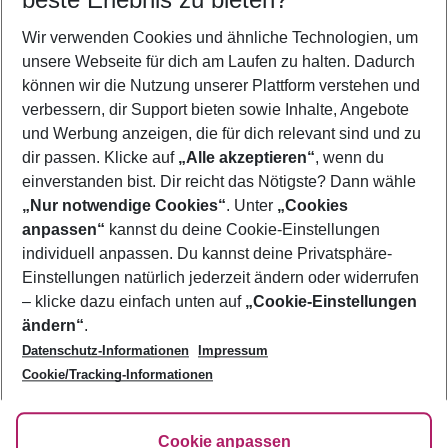
Wir verwenden Cookies und ähnliche Technologien, um
Feedback/Reklamation
unsere Webseite für dich am Laufen zu halten. Dadurch
können wir die Nutzung unserer Plattform verstehen und
Wie kann ich reklamieren?
verbessern, dir Support bieten sowie Inhalte, Angebote
und Werbung anzeigen, die für dich relevant sind und zu
dir passen. Klicke auf
„Alle akzeptieren“
, wenn du
Wann erhalte ich eine Antwort auf meine Reklamation?
einverstanden bist. Dir reicht das Nötigste? Dann wähle
„Nur notwendige Cookies“
. Unter
„Cookies
anpassen“
kannst du deine Cookie-Einstellungen
Footer
Footer navigation
individuell anpassen. Du kannst deine Privatsphäre-
Über uns
Einstellungen natürlich jederzeit ändern oder widerrufen
AGB
– klicke dazu einfach unten auf
„Cookie-Einstellungen
Service & Hilfe
Bestpreisgarantie
ändern“
.
Datenschutz-Informationen
Impressum
Agenturbetreuung
Cookie-Einstellungen ändern
Folge uns
Barrierefreies Reisen
Cookie/Tracking-Informationen
Cookie-Richtlinie
Check-in
Datenschutz
FAQ
Fakten
Cookie anpassen
HanseMerkur Reiseversicherung