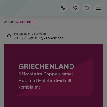
Urlaub
/
Griechenland
Passen Sie Ihre Suche an
11.08.26
–
09.08.27
,
2 Erwachsene
GRIECHENLAND
5 Nächte im Doppelzimmer
Flug und Hotel individuell
kombiniert