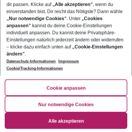
weißen
Sandstränden von Hurghada
,
Sharm el-Sheikh
oder
dir passen. Klicke auf
„Alle akzeptieren“
, wenn du
Marsa Alam
kannst du einen günstigen Strandurlaub verbringen,
einverstanden bist. Dir reicht das Nötigste? Dann wähle
dich entspannen und verschiedene Wassersportarten
ausprobieren.
„Nur notwendige Cookies“
. Unter
„Cookies
anpassen“
kannst du deine Cookie-Einstellungen
Zypern
ist ein Ort voller Mythologie, Geschichte und Schönheit.
individuell anpassen. Du kannst deine Privatsphäre-
Auf Zypern kannst du die
antiken Stätten von Paphos
, die
Einstellungen natürlich jederzeit ändern oder widerrufen
byzantinischen Kirchen von Troodos
oder die
venezianischen
Mauern von Nikosia
besichtigen. An der Küste erwarten dich
– klicke dazu einfach unten auf
„Cookie-Einstellungen
traumhafte Strände, die zum Teil aus goldenem Sand und zum Teil
ändern“
.
aus Kieselsteinen bestehen. Ob du dich am
Nissi Beach
vergnügst,
Datenschutz-Informationen
Impressum
die Meeresschildkröten am Lara Beach beobachtest oder die
Cookie/Tracking-Informationen
Felsen von Ayia Napa besuchst, hier ist für jeden Geschmack etwas
dabei.
Cookie anpassen
Footer
Nur notwendige Cookies
Footer navigation
Über uns
AGB
Alle akzeptieren
Service & Hilfe
Bestpreisgarantie