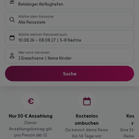
Beliebiger Abflughafen
Wähle dein Reiseziel
Alle Reiseziele
Wähle deinen Reisezeitraum
10.08.26
–
08.08.27
5-8 Nächte
Wer wird verreisen
2 Erwachsene
Keine Kinder
Suche
Nur 50 € Anzahlung
Kostenlos
Kost
Dieser
umbuchen
sto
Anzahlungsbetrag gilt
Du kannst deine Reise
Eine Stor
pro Person (ab 12
bis 14 Tage vor
Reise is