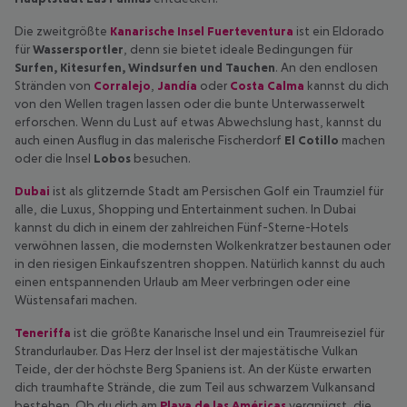
Die zweitgrößte
Kanarische Insel Fuerteventura
ist ein Eldorado
für
Wassersportler
, denn sie bietet ideale Bedingungen für
Surfen, Kitesurfen, Windsurfen und Tauchen
. An den endlosen
Stränden von
Corralejo
,
Jandía
oder
Costa Calma
kannst du dich
von den Wellen tragen lassen oder die bunte Unterwasserwelt
erforschen. Wenn du Lust auf etwas Abwechslung hast, kannst du
auch einen Ausflug in das malerische Fischerdorf
El Cotillo
machen
oder die Insel
Lobos
besuchen.
Dubai
ist als glitzernde Stadt am Persischen Golf ein Traumziel für
alle, die Luxus, Shopping und Entertainment suchen. In Dubai
kannst du dich in einem der zahlreichen Fünf-Sterne-Hotels
verwöhnen lassen, die modernsten Wolkenkratzer bestaunen oder
in den riesigen Einkaufszentren shoppen. Natürlich kannst du auch
einen entspannenden Urlaub am Meer verbringen oder eine
Wüstensafari machen.
Teneriffa
ist die größte Kanarische Insel und ein Traumreiseziel für
Strandurlauber. Das Herz der Insel ist der majestätische Vulkan
Teide, der der höchste Berg Spaniens ist. An der Küste erwarten
dich traumhafte Strände, die zum Teil aus schwarzem Vulkansand
bestehen. Ob du dich am
Playa de las Américas
vergnügst, die