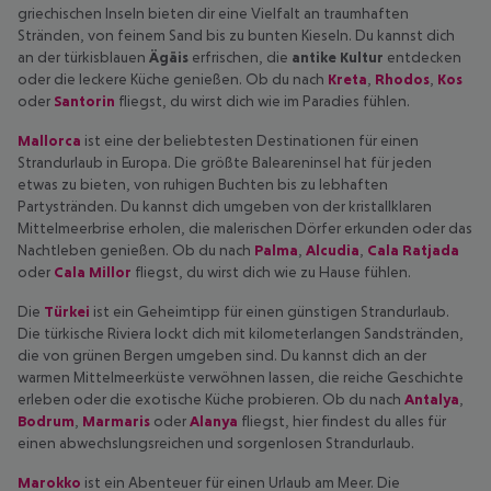
griechischen Inseln bieten dir eine Vielfalt an traumhaften
Stränden, von feinem Sand bis zu bunten Kieseln. Du kannst dich
an der türkisblauen
Ägäis
erfrischen, die
antike Kultur
entdecken
oder die leckere Küche genießen. Ob du nach
Kreta
,
Rhodos
,
Kos
oder
Santorin
fliegst, du wirst dich wie im Paradies fühlen.
Mallorca
ist eine der beliebtesten Destinationen für einen
Strandurlaub in Europa. Die größte Baleareninsel hat für jeden
etwas zu bieten, von ruhigen Buchten bis zu lebhaften
Partystränden. Du kannst dich umgeben von der kristallklaren
Mittelmeerbrise erholen, die malerischen Dörfer erkunden oder das
Nachtleben genießen. Ob du nach
Palma
,
Alcudia
,
Cala Ratjada
oder
Cala Millor
fliegst, du wirst dich wie zu Hause fühlen.
Die
Türkei
ist ein Geheimtipp für einen günstigen Strandurlaub.
Die türkische Riviera lockt dich mit kilometerlangen Sandstränden,
die von grünen Bergen umgeben sind. Du kannst dich an der
warmen Mittelmeerküste verwöhnen lassen, die reiche Geschichte
erleben oder die exotische Küche probieren. Ob du nach
Antalya
,
Bodrum
,
Marmaris
oder
Alany
a
fliegst, hier findest du alles für
einen abwechslungsreichen und sorgenlosen Strandurlaub.
Marokko
ist ein Abenteuer für einen Urlaub am Meer. Die