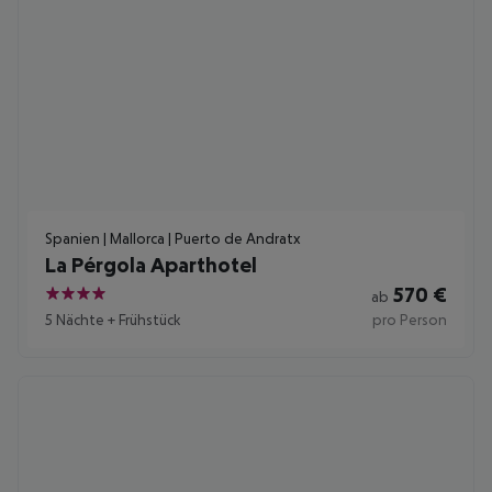
Spanien | Mallorca | Puerto de Andratx
La Pérgola Aparthotel
570
€
ab
4
5 Nächte
+
Frühstück
pro Person