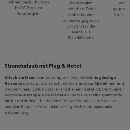
Jahren) bei Buchungen
Reisebeginn
vor R
bis 28 Tage vor
umbuchen. Dabei
gegen 50
Reisebeginn.
zahlst du keine
(ab 12 Ja
Umbuchungsgebühr,
sondern nur die
eventuelle
Preisdifferenz.
Strandurlaub mit Flug & Hotel
Urlaub am Meer
kann vielseitig sein. Hier findest du
günstige
Reisen
zu den schönsten Destinationen rund ums
Mittelmeer
und
darüber hinaus. Egal, ob du lieber auf einer
Insel
entspannst, eine
exotische
Metropole
am Wasser
erkundest oder eine spannende
Kultur
entdeckst – für deinen nächsten Strandurlaub findest du
hier dein Rundum-Paket inklusive Flug, Hotel und pauschaler
Entspannung.