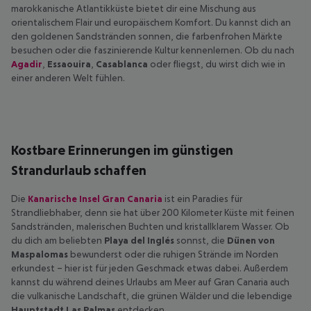
marokkanische Atlantikküste bietet dir eine Mischung aus
orientalischem Flair und europäischem Komfort. Du kannst dich an
den goldenen Sandstränden sonnen, die farbenfrohen Märkte
besuchen oder die faszinierende Kultur kennenlernen. Ob du nach
Agadir
,
Essaouira
,
Casablanca
oder
fliegst, du wirst dich wie in
einer anderen Welt fühlen.
Kostbare Erinnerungen im günstigen
Strandurlaub schaffen
Die
Kanarische Insel Gran Canaria
ist ein Paradies für
Strandliebhaber, denn sie hat über 200 Kilometer Küste mit feinen
Sandstränden, malerischen Buchten und kristallklarem Wasser. Ob
du dich am beliebten
Playa del Inglés
sonnst, die
Dünen von
Maspalomas
bewunderst oder die ruhigen Strände im Norden
erkundest – hier ist für jeden Geschmack etwas dabei. Außerdem
kannst du während deines Urlaubs am Meer auf Gran Canaria auch
die vulkanische Landschaft, die grünen Wälder und die lebendige
Hauptstadt Las Palmas
entdecken.