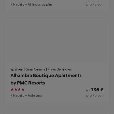
4
7 Nächte
+
All Inclusive plus
pro Person
Spanien | Gran Canaria | Playa del Ingles
Alhambra Boutique Apartments
by PMC Resorts
736
€
ab
4
7 Nächte
+
Frühstück
pro Person