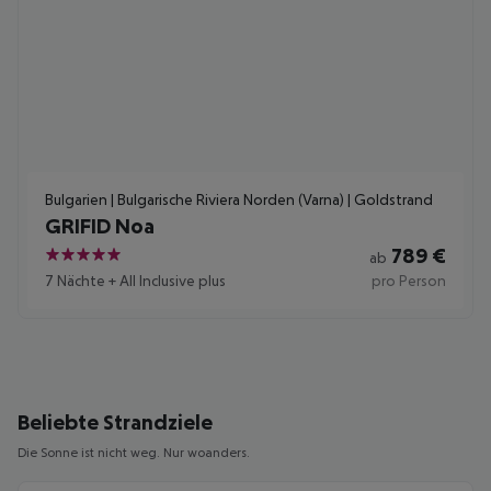
Bulgarien | Bulgarische Riviera Norden (Varna) | Goldstrand
GRIFID Noa
789
€
ab
5
7 Nächte
+
All Inclusive plus
pro Person
Beliebte Strandziele
Die Sonne ist nicht weg. Nur woanders.