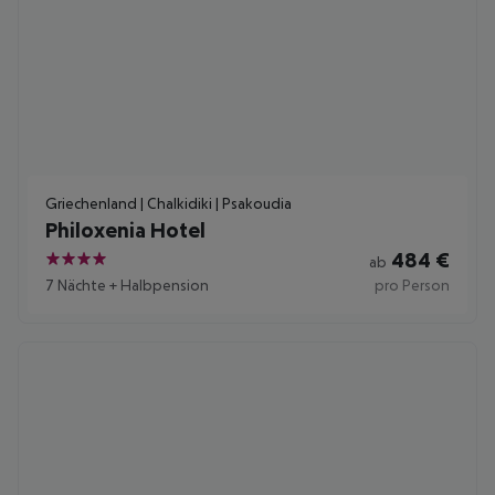
Griechenland | Chalkidiki | Psakoudia
Philoxenia Hotel
484
€
ab
4
7 Nächte
+
Halbpension
pro Person