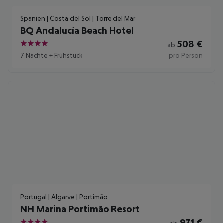
Spanien | Costa del Sol | Torre del Mar
BQ Andalucía Beach Hotel
508
€
ab
4
7 Nächte
+
Frühstück
pro Person
Portugal | Algarve | Portimão
NH Marina Portimão Resort
971
€
ab