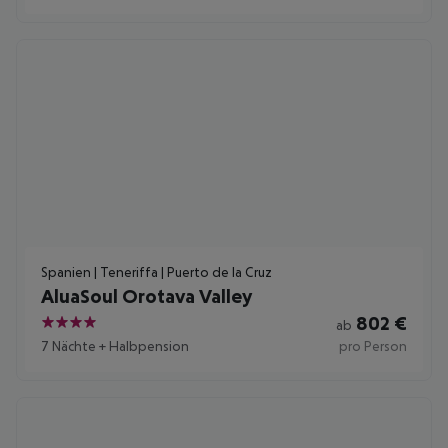
Spanien | Teneriffa | Puerto de la Cruz
AluaSoul Orotava Valley
802
€
ab
4
7 Nächte
+
Halbpension
pro Person