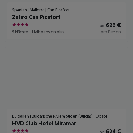
Spanien | Mallorca | Can Picafort
Zafiro Can Picafort
626
€
ab
4
5 Nächte
+
Halbpension plus
pro Person
Bulgarien | Bulgarische Riviera Süden (Burgas) | Obsor
HVD Club Hotel Miramar
624
€
ab