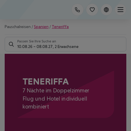
Pauschalreisen
/
Spanien
/
Teneriffa
Passen Sie Ihre Suche an
10.08.26
–
08.08.27
,
2 Erwachsene
TENERIFFA
7 Nächte im Doppelzimmer
Flug und Hotel individuell
kombiniert