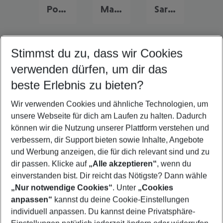
Portugal Urlaub
Malta Urlaub
Sardinien Urlaub
Stimmst du zu, dass wir Cookies
Quicklinks
verwenden dürfen, um dir das
beste Erlebnis zu bieten?
Familienurlaub Teneriffa
Wir verwenden Cookies und ähnliche Technologien, um
Frübucher Angebote Teneriffa für 2026
unsere Webseite für dich am Laufen zu halten. Dadurch
Flug & Hotel Teneriffa
können wir die Nutzung unserer Plattform verstehen und
verbessern, dir Support bieten sowie Inhalte, Angebote
Last Minute Teneriffa
und Werbung anzeigen, die für dich relevant sind und zu
Urlaub Teneriffa
dir passen. Klicke auf
„Alle akzeptieren“
, wenn du
einverstanden bist. Dir reicht das Nötigste? Dann wähle
„Nur notwendige Cookies“
. Unter
„Cookies
anpassen“
kannst du deine Cookie-Einstellungen
Footer
Footer navigation
individuell anpassen. Du kannst deine Privatsphäre-
Über uns