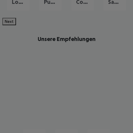
Los Christianos
Puerto de la Cruz
Costa Adeje
Santa Cruz de Tenerife
Next
Unsere Empfehlungen