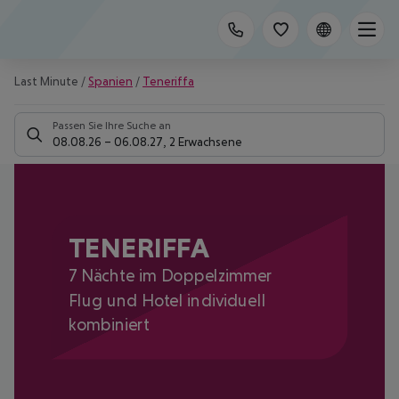
Last Minute
/
Spanien
/
Teneriffa
Passen Sie Ihre Suche an
08.08.26
–
06.08.27
,
2 Erwachsene
TENERIFFA
7 Nächte im Doppelzimmer
Flug und Hotel individuell
kombiniert