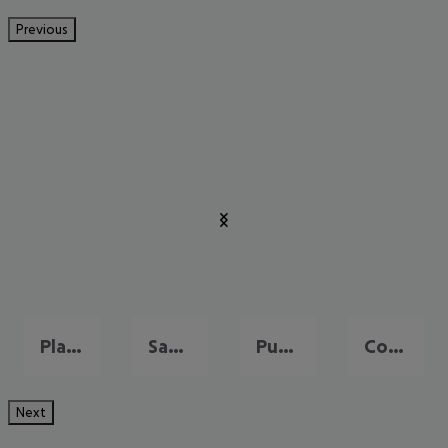
Previous
Playa de las Americas
Santa Cruz de Tenerife
Puerto de la Cruz
Costa Adeje
Next