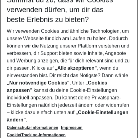
Quicklinks
verwenden dürfen, um dir das
beste Erlebnis zu bieten?
Familienurlaub Teneriffa
Wir verwenden Cookies und ähnliche Technologien, um
Frübucher Angebote Teneriffa für 2026
unsere Webseite für dich am Laufen zu halten. Dadurch
Flug & Hotel Teneriffa
können wir die Nutzung unserer Plattform verstehen und
verbessern, dir Support bieten sowie Inhalte, Angebote
Pauschalreisen Teneriffa
und Werbung anzeigen, die für dich relevant sind und zu
Urlaub Teneriffa
dir passen. Klicke auf
„Alle akzeptieren“
, wenn du
einverstanden bist. Dir reicht das Nötigste? Dann wähle
„Nur notwendige Cookies“
. Unter
„Cookies
anpassen“
kannst du deine Cookie-Einstellungen
Footer
Footer navigation
individuell anpassen. Du kannst deine Privatsphäre-
Über uns
Einstellungen natürlich jederzeit ändern oder widerrufen
AGB
– klicke dazu einfach unten auf
„Cookie-Einstellungen
Service & Hilfe
Bestpreisgarantie
ändern“
.
Datenschutz-Informationen
Impressum
Agenturbetreuung
Cookie-Einstellungen ändern
Folge uns
Barrierefreies Reisen
Cookie/Tracking-Informationen
Cookie-Richtlinie