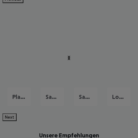
Playa de las Americas
Santa Cruz de Tenerife
San Miguel de Abona
Los Christianos
Next
Unsere Empfehlungen