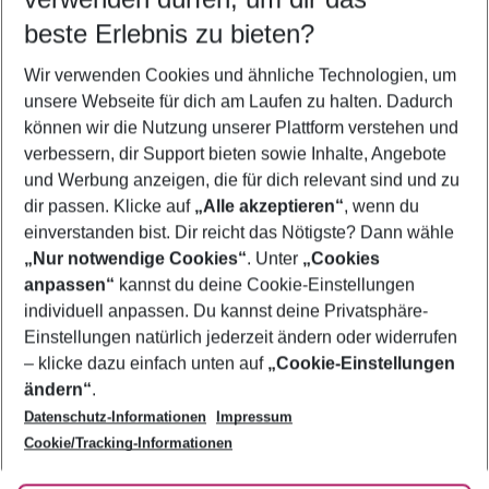
beste Erlebnis zu bieten?
Flug & Hotel Costa Adeje
Wir verwenden Cookies und ähnliche Technologien, um
Pauschalreisen Costa Adeje
unsere Webseite für dich am Laufen zu halten. Dadurch
Familienurlaub Costa Adeje
können wir die Nutzung unserer Plattform verstehen und
verbessern, dir Support bieten sowie Inhalte, Angebote
Frübucher Angebote Costa Adeje für 2026
und Werbung anzeigen, die für dich relevant sind und zu
Urlaub Costa Adeje
dir passen. Klicke auf
„Alle akzeptieren“
, wenn du
einverstanden bist. Dir reicht das Nötigste? Dann wähle
„Nur notwendige Cookies“
. Unter
„Cookies
anpassen“
kannst du deine Cookie-Einstellungen
Footer
Footer navigation
individuell anpassen. Du kannst deine Privatsphäre-
Über uns
Einstellungen natürlich jederzeit ändern oder widerrufen
AGB
– klicke dazu einfach unten auf
„Cookie-Einstellungen
Service & Hilfe
Bestpreisgarantie
ändern“
.
Datenschutz-Informationen
Impressum
Agenturbetreuung
Cookie-Einstellungen ändern
Folge uns
Barrierefreies Reisen
Cookie/Tracking-Informationen
Cookie-Richtlinie
Check-in
Datenschutz