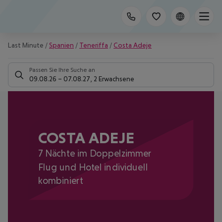
Last Minute
/
Spanien
/
Teneriffa
/
Costa Adeje
Passen Sie Ihre Suche an
09.08.26
–
07.08.27
,
2 Erwachsene
COSTA ADEJE
7 Nächte im Doppelzimmer
Flug und Hotel individuell
kombiniert