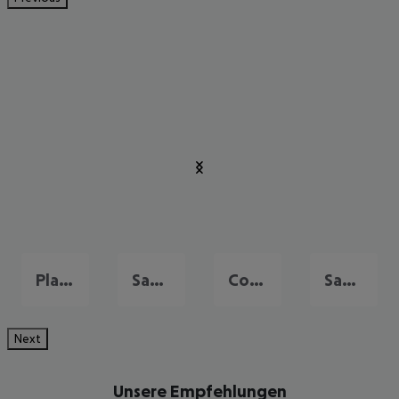
Playa de las Americas
Santa Cruz de Tenerife
Costa Adeje
San Miguel de Abona
Next
Unsere Empfehlungen