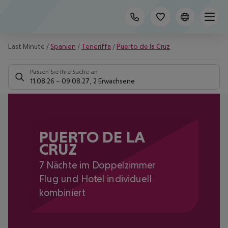
Last Minute
/
Spanien
/
Teneriffa
/
Puerto de la Cruz
Passen Sie Ihre Suche an
11.08.26
–
09.08.27
,
2 Erwachsene
PUERTO DE LA
CRUZ
7 Nächte im Doppelzimmer
Flug und Hotel individuell
kombiniert