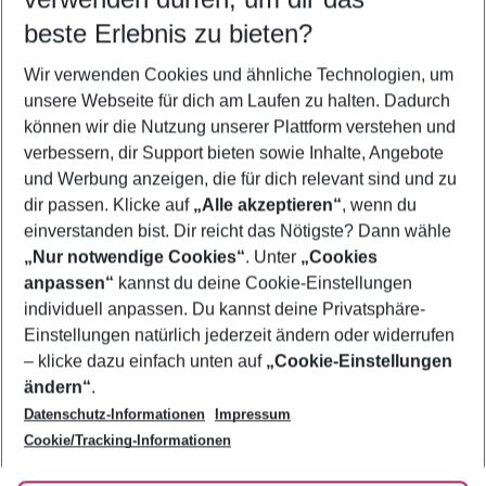
beste Erlebnis zu bieten?
Pauschalreisen Puerto de la Cruz
Wir verwenden Cookies und ähnliche Technologien, um
Frübucher Angebote Puerto de la Cruz für 2026
unsere Webseite für dich am Laufen zu halten. Dadurch
Flug & Hotel Puerto de la Cruz
können wir die Nutzung unserer Plattform verstehen und
verbessern, dir Support bieten sowie Inhalte, Angebote
Familienurlaub Puerto de la Cruz
und Werbung anzeigen, die für dich relevant sind und zu
Urlaub Puerto de la Cruz
dir passen. Klicke auf
„Alle akzeptieren“
, wenn du
einverstanden bist. Dir reicht das Nötigste? Dann wähle
„Nur notwendige Cookies“
. Unter
„Cookies
anpassen“
kannst du deine Cookie-Einstellungen
Footer
Footer navigation
individuell anpassen. Du kannst deine Privatsphäre-
Über uns
Einstellungen natürlich jederzeit ändern oder widerrufen
AGB
– klicke dazu einfach unten auf
„Cookie-Einstellungen
Service & Hilfe
Bestpreisgarantie
ändern“
.
Datenschutz-Informationen
Impressum
Agenturbetreuung
Cookie-Einstellungen ändern
Folge uns
Barrierefreies Reisen
Cookie/Tracking-Informationen
Cookie-Richtlinie
Check-in
Datenschutz