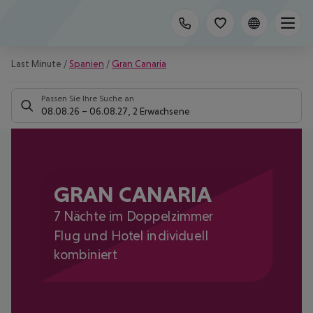
Last Minute
/
Spanien
/
Gran Canaria
Passen Sie Ihre Suche an
08.08.26
–
06.08.27
,
2 Erwachsene
GRAN CANARIA
7 Nächte im Doppelzimmer
Flug und Hotel individuell
kombiniert