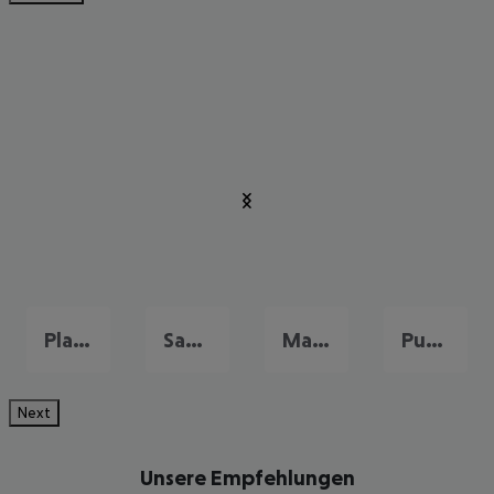
Playa del Ingles
San Agustin
Maspalomas
Puerto Rico
Next
Unsere Empfehlungen