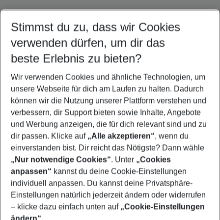
Stimmst du zu, dass wir Cookies
Quicklinks
verwenden dürfen, um dir das
beste Erlebnis zu bieten?
Flug & Hotel Gran Canaria
Wir verwenden Cookies und ähnliche Technologien, um
Urlaub Gran Canaria
unsere Webseite für dich am Laufen zu halten. Dadurch
Pauschalreisen Gran Canaria
können wir die Nutzung unserer Plattform verstehen und
verbessern, dir Support bieten sowie Inhalte, Angebote
Familienurlaub Gran Canaria
und Werbung anzeigen, die für dich relevant sind und zu
Frübucher Angebote Gran Canaria für 2026
dir passen. Klicke auf
„Alle akzeptieren“
, wenn du
einverstanden bist. Dir reicht das Nötigste? Dann wähle
„Nur notwendige Cookies“
. Unter
„Cookies
anpassen“
kannst du deine Cookie-Einstellungen
Footer
Footer navigation
individuell anpassen. Du kannst deine Privatsphäre-
Über uns
Einstellungen natürlich jederzeit ändern oder widerrufen
AGB
– klicke dazu einfach unten auf
„Cookie-Einstellungen
Service & Hilfe
Bestpreisgarantie
ändern“
.