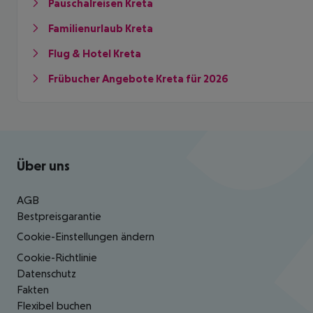
Pauschalreisen Kreta
Familienurlaub Kreta
Flug & Hotel Kreta
Frübucher Angebote Kreta für 2026
Footer
Footer navigation
Über uns
AGB
Bestpreisgarantie
Cookie-Einstellungen ändern
Cookie-Richtlinie
Datenschutz
Fakten
Flexibel buchen