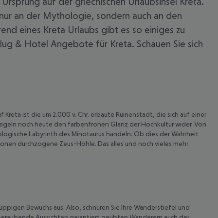
sprung auf der griechischen Urlaubsinsel Kreta.
ht nur an der Mythologie, sondern auch an den
nd eines Kreta Urlaubs gibt es so einiges zu
Flug & Hotel Angebote für Kreta. Schauen Sie sich
reta ist die um 2.000 v. Chr. erbaute Ruinenstadt, die sich auf einer
spiegeln noch heute den farbenfrohen Glanz der Hochkultur wider. Von
hologische Labyrinth des Minotaurus handeln. Ob dies der Wahrheit
ationen durchzogene Zeus-Höhle. Das alles und noch vieles mehr
 akzeptieren
 üppigen Bewuchs aus. Also, schnüren Sie Ihre Wanderstiefel und
emberaubende Aussichten garantiert geübten Wanderern auch der