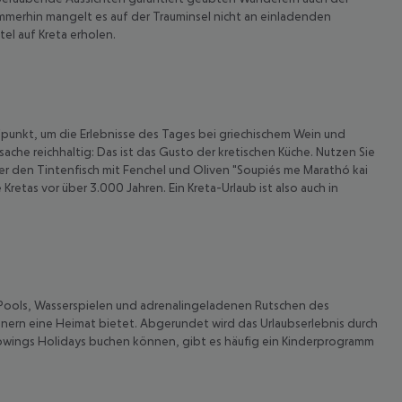
 Immerhin mangelt es auf der Trauminsel nicht an einladenden
tel auf Kreta erholen.
ufpunkt, um die Erlebnisse des Tages bei griechischem Wein und
sache reichhaltig: Das ist das Gusto der kretischen Küche. Nutzen Sie
er den Tintenfisch mit Fenchel und Oliven "Soupiés me Marathó kai
etas vor über 3.000 Jahren. Ein Kreta-Urlaub ist also auch in
 Pools, Wasserspielen und adrenalingeladenen Rutschen des
hnern eine Heimat bietet. Abgerundet wird das Urlaubserlebnis durch
urowings Holidays buchen können, gibt es häufig ein Kinderprogramm