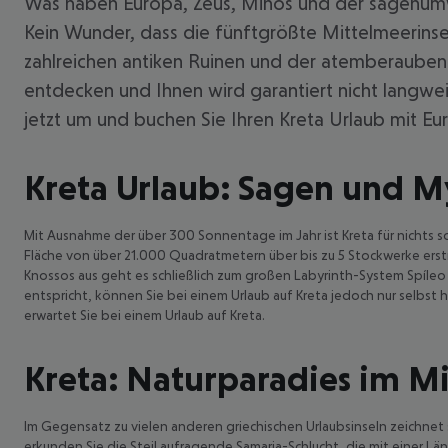
Was haben Europa, Zeus, Minos und der sagenumwo
Kein Wunder, dass die fünftgrößte Mittelmeerinsel 
zahlreichen antiken Ruinen und der atemberaubend
entdecken und Ihnen wird garantiert nicht langwei
jetzt um und buchen Sie Ihren Kreta Urlaub mit Eu
Kreta Urlaub: Sagen und M
Mit Ausnahme der über 300 Sonnentage im Jahr ist Kreta für nichts so
Fläche von über 21.000 Quadratmetern über bis zu 5 Stockwerke erstr
Knossos aus geht es schließlich zum großen Labyrinth-System Spíleo
entspricht, können Sie bei einem Urlaub auf Kreta jedoch nur selbst
erwartet Sie bei einem Urlaub auf Kreta.
Kreta: Naturparadies im M
Im Gegensatz zu vielen anderen griechischen Urlaubsinseln zeichnet 
erkunden Sie die Steil aufragende Samaria-Schlucht, die mit einer