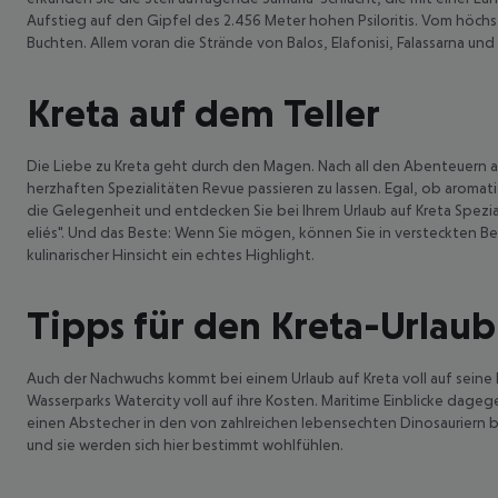
Aufstieg auf den Gipfel des 2.456 Meter hohen Psiloritis. Vom höchst
Buchten. Allem voran die Strände von Balos, Elafonisi, Falassarna und
Kreta auf dem Teller
Die Liebe zu Kreta geht durch den Magen. Nach all den Abenteuern au
herzhaften Spezialitäten Revue passieren zu lassen. Egal, ob aromatis
die Gelegenheit und entdecken Sie bei Ihrem Urlaub auf Kreta Spezi
eliés". Und das Beste: Wenn Sie mögen, können Sie in versteckten Be
kulinarischer Hinsicht ein echtes Highlight.
Tipps für den Kreta-Urlaub
Auch der Nachwuchs kommt bei einem Urlaub auf Kreta voll auf sein
Wasserparks Watercity voll auf ihre Kosten. Maritime Einblicke dag
einen Abstecher in den von zahlreichen lebensechten Dinosauriern be
und sie werden sich hier bestimmt wohlfühlen.