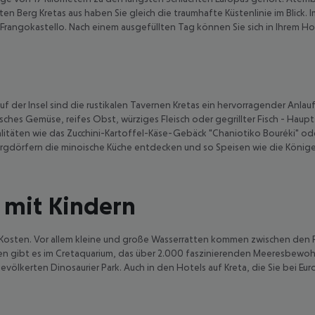
en Berg Kretas aus haben Sie gleich die traumhafte Küstenlinie im Blick.
 Frangokastello. Nach einem ausgefüllten Tag können Sie sich in Ihrem Ho
f der Insel sind die rustikalen Tavernen Kretas ein hervorragender Anla
ches Gemüse, reifes Obst, würziges Fleisch oder gegrillter Fisch - Haupt
alitäten wie das Zucchini-Kartoffel-Käse-Gebäck "Chaniotiko Bouréki" od
rgdörfern die minoische Küche entdecken und so Speisen wie die Könige Kr
 mit Kindern
e Kosten. Vor allem kleine und große Wasserratten kommen zwischen den
egen gibt es im Cretaquarium, das über 2.000 faszinierenden Meeresbewo
völkerten Dinosaurier Park. Auch in den Hotels auf Kreta, die Sie bei E