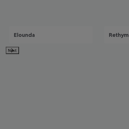
Elounda
Rethym
Next