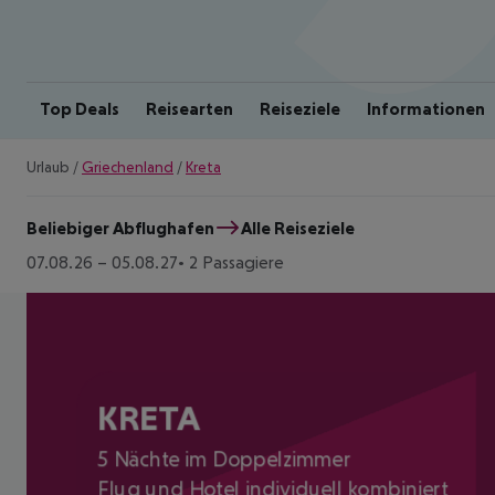
Top Deals
Reisearten
Reiseziele
Informationen
Urlaub
/
Griechenland
/
Kreta
Beliebiger Abflughafen
Alle Reiseziele
07.08.26
–
05.08.27
2 Passagiere
KRETA
5 Nächte im Doppelzimmer
Flug und Hotel individuell kombiniert