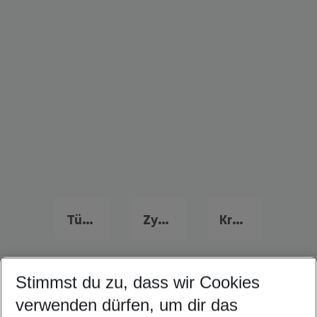
Türkei Urlaub
Zypern Urlaub
Kroatien Urlaub
Stimmst du zu, dass wir Cookies
Quicklinks
verwenden dürfen, um dir das