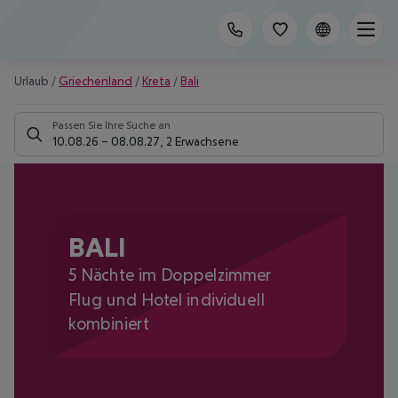
Urlaub
/
Griechenland
/
Kreta
/
Bali
Passen Sie Ihre Suche an
10.08.26
–
08.08.27
,
2 Erwachsene
BALI
5 Nächte im Doppelzimmer
Flug und Hotel individuell
kombiniert