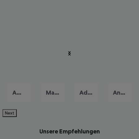
Amoudara
Malia
Adelianos Kambos
Analypsi
Next
Unsere Empfehlungen