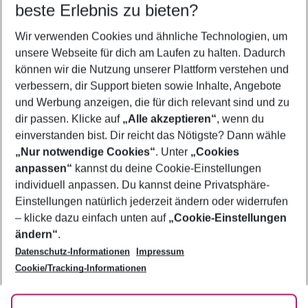
beste Erlebnis zu bieten?
Frübucher Angebote Bali für 2026
Wir verwenden Cookies und ähnliche Technologien, um
Pauschalreisen Bali
unsere Webseite für dich am Laufen zu halten. Dadurch
Last Minute Bali
können wir die Nutzung unserer Plattform verstehen und
verbessern, dir Support bieten sowie Inhalte, Angebote
Familienurlaub Bali
und Werbung anzeigen, die für dich relevant sind und zu
Flug & Hotel Bali
dir passen. Klicke auf
„Alle akzeptieren“
, wenn du
einverstanden bist. Dir reicht das Nötigste? Dann wähle
„Nur notwendige Cookies“
. Unter
„Cookies
anpassen“
kannst du deine Cookie-Einstellungen
Footer
Footer navigation
individuell anpassen. Du kannst deine Privatsphäre-
Über uns
Einstellungen natürlich jederzeit ändern oder widerrufen
AGB
– klicke dazu einfach unten auf
„Cookie-Einstellungen
Service & Hilfe
Bestpreisgarantie
ändern“
.
Datenschutz-Informationen
Impressum
Agenturbetreuung
Cookie-Einstellungen ändern
Folge uns
Barrierefreies Reisen
Cookie/Tracking-Informationen
Cookie-Richtlinie
Check-in
Datenschutz
FAQ
Fakten