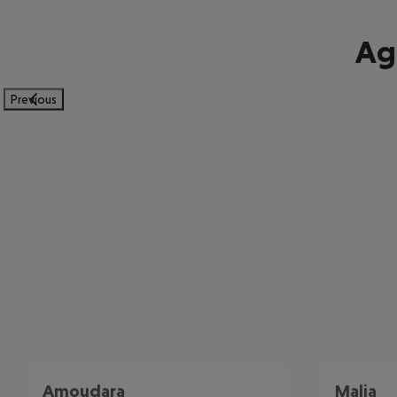
Agi
Previous
Amoudara
Malia