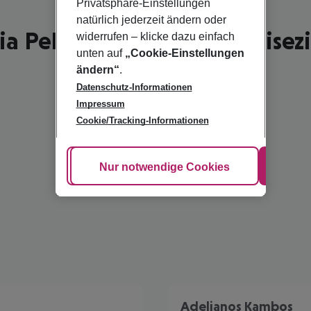
Privatsphäre-Einstellungen
natürlich jederzeit ändern oder
a Pelaghia - schönste Reisez
widerrufen – klicke dazu einfach
unten auf
„Cookie-Einstellungen
ändern“
.
Datenschutz-Informationen
Impressum
Cookie/Tracking-Informationen
Cookie anpassen
Nur notwendige Cookies
Alle
Adelianos Kambos