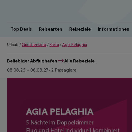
Top Deals
Reisearten
Reiseziele
Informationen
Urlaub
/
Griechenland
/
Kreta
/
Agia Pelaghia
Beliebiger Abflughafen
Alle Reiseziele
08.08.26
–
06.08.27
2 Passagiere
AGIA PELAGHIA
5 Nächte im Doppelzimmer
Flug und Hotel individuell kombiniert