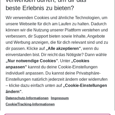
beste Erlebnis zu bieten?
Frübucher Angebote Agios Nikolaos für 2026
Wir verwenden Cookies und ähnliche Technologien, um
Last Minute Agios Nikolaos
unsere Webseite für dich am Laufen zu halten. Dadurch
Pauschalreisen Agios Nikolaos
können wir die Nutzung unserer Plattform verstehen und
verbessern, dir Support bieten sowie Inhalte, Angebote
Familienurlaub Agios Nikolaos
und Werbung anzeigen, die für dich relevant sind und zu
Flug & Hotel Agios Nikolaos
dir passen. Klicke auf
„Alle akzeptieren“
, wenn du
einverstanden bist. Dir reicht das Nötigste? Dann wähle
„Nur notwendige Cookies“
. Unter
„Cookies
anpassen“
kannst du deine Cookie-Einstellungen
Footer
Footer navigation
individuell anpassen. Du kannst deine Privatsphäre-
Über uns
Einstellungen natürlich jederzeit ändern oder widerrufen
AGB
– klicke dazu einfach unten auf
„Cookie-Einstellungen
Service & Hilfe
Bestpreisgarantie
ändern“
.
Datenschutz-Informationen
Impressum
Agenturbetreuung
Cookie-Einstellungen ändern
Folge uns
Barrierefreies Reisen
Cookie/Tracking-Informationen
Cookie-Richtlinie
Check-in
Datenschutz