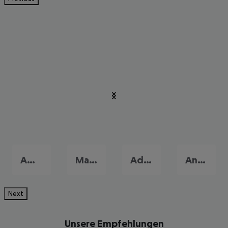
Amoudara
Malia
Adelianos Kambos
Analypsi
Next
Unsere Empfehlungen