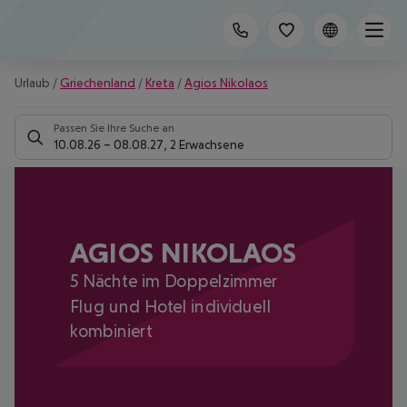
Urlaub
/
Griechenland
/
Kreta
/
Agios Nikolaos
Passen Sie Ihre Suche an
10.08.26
–
08.08.27
,
2 Erwachsene
AGIOS NIKOLAOS
5 Nächte im Doppelzimmer
Flug und Hotel individuell
kombiniert