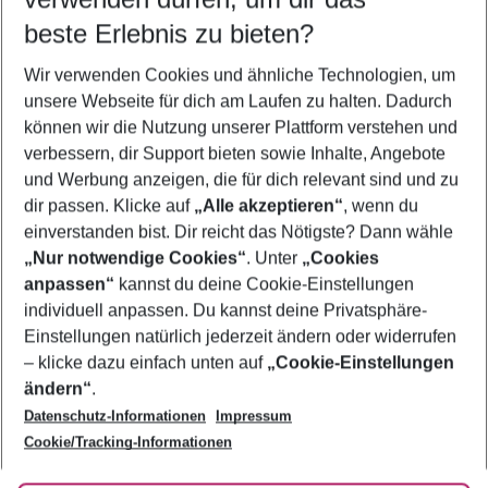
beste Erlebnis zu bieten?
Frübucher Angebote Agios Nikolaos für 2026
Wir verwenden Cookies und ähnliche Technologien, um
Last Minute Agios Nikolaos
unsere Webseite für dich am Laufen zu halten. Dadurch
Pauschalreisen Agios Nikolaos
können wir die Nutzung unserer Plattform verstehen und
verbessern, dir Support bieten sowie Inhalte, Angebote
Flug & Hotel Agios Nikolaos
und Werbung anzeigen, die für dich relevant sind und zu
Urlaub Agios Nikolaos
dir passen. Klicke auf
„Alle akzeptieren“
, wenn du
einverstanden bist. Dir reicht das Nötigste? Dann wähle
„Nur notwendige Cookies“
. Unter
„Cookies
anpassen“
kannst du deine Cookie-Einstellungen
Footer
Footer navigation
individuell anpassen. Du kannst deine Privatsphäre-
Über uns
Einstellungen natürlich jederzeit ändern oder widerrufen
AGB
– klicke dazu einfach unten auf
„Cookie-Einstellungen
Service & Hilfe
Bestpreisgarantie
ändern“
.
Datenschutz-Informationen
Impressum
Agenturbetreuung
Cookie-Einstellungen ändern
Folge uns
Barrierefreies Reisen
Cookie/Tracking-Informationen
Cookie-Richtlinie
Check-in
Datenschutz