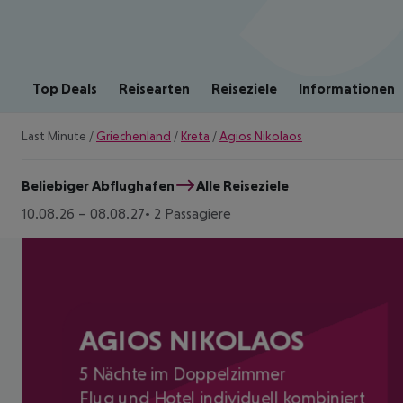
Top Deals
Reisearten
Reiseziele
Informationen
Last Minute
/
Griechenland
/
Kreta
/
Agios Nikolaos
Beliebiger Abflughafen
Alle Reiseziele
10.08.26
–
08.08.27
2 Passagiere
AGIOS NIKOLAOS
5 Nächte im Doppelzimmer
Flug und Hotel individuell kombiniert