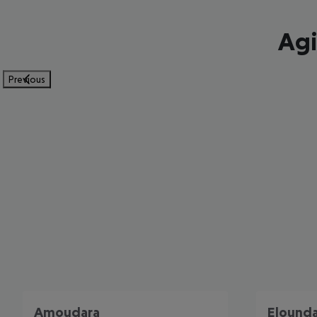
Agi
Previous
Amoudara
Elound