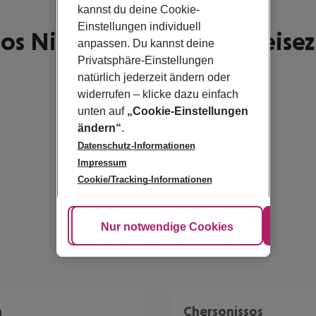
kannst du deine Cookie-
Einstellungen individuell
os Nikolaos - schönste Reisez
anpassen. Du kannst deine
Privatsphäre-Einstellungen
natürlich jederzeit ändern oder
widerrufen – klicke dazu einfach
unten auf
„Cookie-Einstellungen
ändern“
.
Datenschutz-Informationen
Impressum
Cookie/Tracking-Informationen
Cookie anpassen
Nur notwendige Cookies
Alle
a
Chersonissos