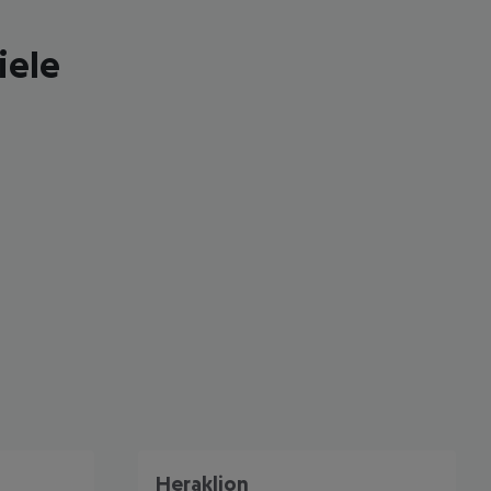
iele
 akzeptieren
Heraklion