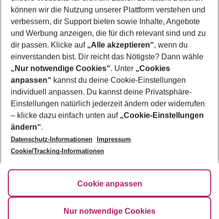
Pauschalreisen Amoudara
können wir die Nutzung unserer Plattform verstehen und
verbessern, dir Support bieten sowie Inhalte, Angebote
Familienurlaub Amoudara
und Werbung anzeigen, die für dich relevant sind und zu
Urlaub Amoudara
dir passen. Klicke auf
„Alle akzeptieren“
, wenn du
einverstanden bist. Dir reicht das Nötigste? Dann wähle
„Nur notwendige Cookies“
. Unter
„Cookies
anpassen“
kannst du deine Cookie-Einstellungen
Footer
Footer navigation
individuell anpassen. Du kannst deine Privatsphäre-
Über uns
Einstellungen natürlich jederzeit ändern oder widerrufen
AGB
– klicke dazu einfach unten auf
„Cookie-Einstellungen
Service & Hilfe
Bestpreisgarantie
ändern“
.
Datenschutz-Informationen
Impressum
Agenturbetreuung
Cookie-Einstellungen ändern
Folge uns
Barrierefreies Reisen
Cookie/Tracking-Informationen
Cookie-Richtlinie
Check-in
Datenschutz
FAQ
Fakten
Cookie anpassen
HanseMerkur Reiseversicherung
Flexibel buchen
Hilfe & Kontakt
Impressum
Newsletter
Nur notwendige Cookies