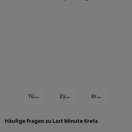
Türkei Urlaub
Zypern Last Minute
Kroatien Last Minute
Häufige Fragen zu Last Minute Kreta