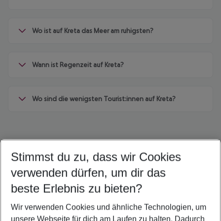
Wo ist auf Kreta das Meer am ruhigsten?
Wann ist Regenzeit auf Kreta?
Wo sind die wenigsten Tourist:innen auf Kreta?
Stimmst du zu, dass wir Cookies
Quicklinks
verwenden dürfen, um dir das
beste Erlebnis zu bieten?
Flug & Hotel Amoudara
Wir verwenden Cookies und ähnliche Technologien, um
Frübucher Angebote Amoudara für 2026
unsere Webseite für dich am Laufen zu halten. Dadurch