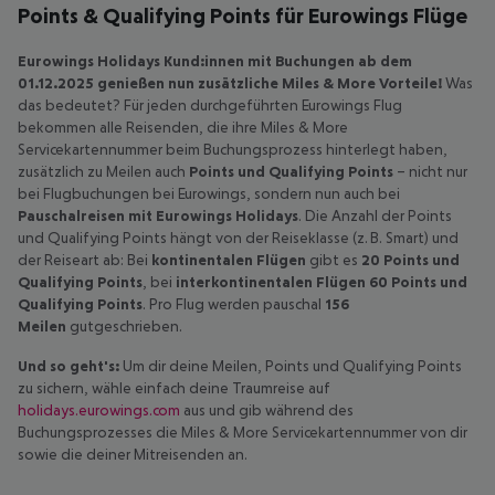
Points & Qualifying Points für Eurowings Flüge
Eurowings Holidays Kund:innen mit Buchungen ab dem
01.12.2025 genießen nun zusätzliche Miles & More Vorteile!
Was
das bedeutet? Für jeden durchgeführten Eurowings Flug
bekommen alle Reisenden, die ihre Miles & More
Servicekartennummer beim Buchungsprozess hinterlegt haben,
zusätzlich zu Meilen auch
Points und
Qualifying Points
– nicht nur
bei Flugbuchungen bei Eurowings, sondern nun auch bei
Pauschalreisen mit Eurowings Holidays
. Die Anzahl der Points
und Qualifying Points hängt von der Reiseklasse (z. B. Smart) und
der Reiseart ab: Bei
kontinentalen Flügen
gibt es
20 Points und
Qualifying Points
, bei
interkontinentalen Flügen 60 Points und
Qualifying Points
. Pro Flug werden pauschal
156
Meilen
gutgeschrieben.
Und so geht's:
Um dir deine Meilen, Points und Qualifying Points
zu sichern, wähle einfach deine Traumreise auf
holidays.eurowings.com
aus und gib während des
Buchungsprozesses die Miles & More Servicekartennummer von dir
sowie die deiner Mitreisenden an.