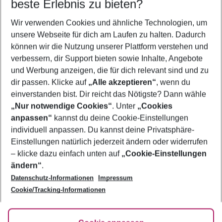
beste Erlebnis zu bieten?
Wir verwenden Cookies und ähnliche Technologien, um
unsere Webseite für dich am Laufen zu halten. Dadurch
KRETA
können wir die Nutzung unserer Plattform verstehen und
z. B. 7 Nächte im 4* Petousis Hotel & Suites |
verbessern, dir Support bieten sowie Inhalte, Angebote
Halbpension
und Werbung anzeigen, die für dich relevant sind und zu
dir passen. Klicke auf
„Alle akzeptieren“
, wenn du
717
€
p. P. ab
einverstanden bist. Dir reicht das Nötigste? Dann wähle
„Nur notwendige Cookies“
. Unter
„Cookies
anpassen“
kannst du deine Cookie-Einstellungen
Footer
Footer navigation
individuell anpassen. Du kannst deine Privatsphäre-
Über uns
Einstellungen natürlich jederzeit ändern oder widerrufen
AGB
– klicke dazu einfach unten auf
„Cookie-Einstellungen
Service & Hilfe
Bestpreisgarantie
ändern“
.
Datenschutz-Informationen
Impressum
Agenturbetreuung
Cookie-Einstellungen ändern
Folge uns
Barrierefreies Reisen
Cookie/Tracking-Informationen
Cookie-Richtlinie
Check-in
Datenschutz
FAQ
Fakten