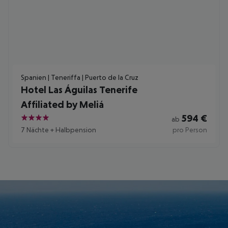
Spanien | Teneriffa | Puerto de la Cruz
Hotel Las Águilas Tenerife
Affiliated by Meliá
594
€
ab
4
7 Nächte
+
Halbpension
pro Person