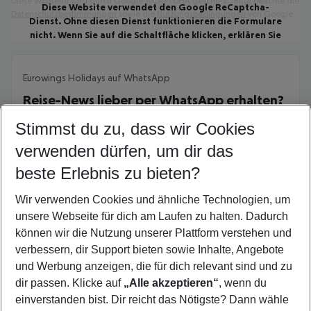
Diese Webseite wird durch Google reCAPTCHA geschützt. Bitte beachte die
Diese Website verwendet den Google ReCaptcha-
Datenschutzbestimmungen
sowie die
Nutzungsbedingungen
von Google.
Dienst. Ohne diesen Dienst funktionieren die Formulare
nicht. Wenn Sie auf die Schaltfläche klicken, erklären Sie
sich mit der Nutzung des Dienstes einverstanden.
Eurowings Holidays auf WhatsApp
Google ReCaptcha-Zustimmung akzeptieren
Reise-News lieber per WhatsApp erhalten?
Stimmst du zu, dass wir Cookies
Kein Problem! Melde dich einfach zum
Eurowings Holidays
WhatsApp Channel
an und erhalte
verwenden dürfen, um dir das
Updates und Inspiration,
beste Erlebnis zu bieten?
Gewinnspiele und Aktionen
sowie die besten Flug & Hotel-Angebote
Wir verwenden Cookies und ähnliche Technologien, um
unsere Webseite für dich am Laufen zu halten. Dadurch
direkt aufs Handy.
können wir die Nutzung unserer Plattform verstehen und
verbessern, dir Support bieten sowie Inhalte, Angebote
Jetzt anmelden: QR-Code scannen oder hier klicken
und Werbung anzeigen, die für dich relevant sind und zu
dir passen. Klicke auf
„Alle akzeptieren“
, wenn du
einverstanden bist. Dir reicht das Nötigste? Dann wähle