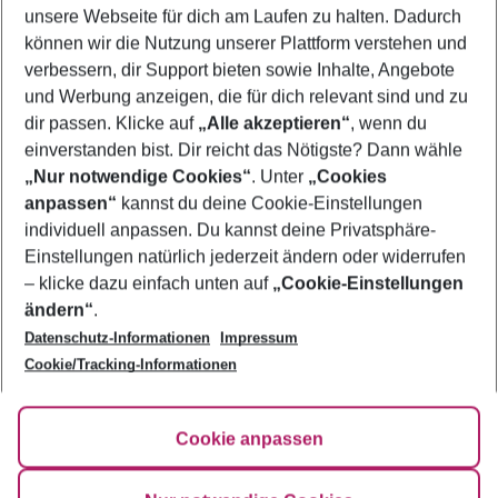
unsere Webseite für dich am Laufen zu halten. Dadurch
Flug & Hotel Sizilien
können wir die Nutzung unserer Plattform verstehen und
verbessern, dir Support bieten sowie Inhalte, Angebote
Pauschalreisen Sizilien
und Werbung anzeigen, die für dich relevant sind und zu
Familienurlaub Sizilien
dir passen. Klicke auf
„Alle akzeptieren“
, wenn du
einverstanden bist. Dir reicht das Nötigste? Dann wähle
„Nur notwendige Cookies“
. Unter
„Cookies
anpassen“
kannst du deine Cookie-Einstellungen
Footer
Footer navigation
individuell anpassen. Du kannst deine Privatsphäre-
Über uns
Einstellungen natürlich jederzeit ändern oder widerrufen
AGB
– klicke dazu einfach unten auf
„Cookie-Einstellungen
Service & Hilfe
Bestpreisgarantie
ändern“
.
Datenschutz-Informationen
Impressum
Agenturbetreuung
Cookie-Einstellungen ändern
Folge uns
Barrierefreies Reisen
Cookie/Tracking-Informationen
Cookie-Richtlinie
Check-in
Datenschutz
FAQ
Fakten
Cookie anpassen
HanseMerkur Reiseversicherung
Flexibel buchen
Hilfe & Kontakt
Impressum
Newsletter