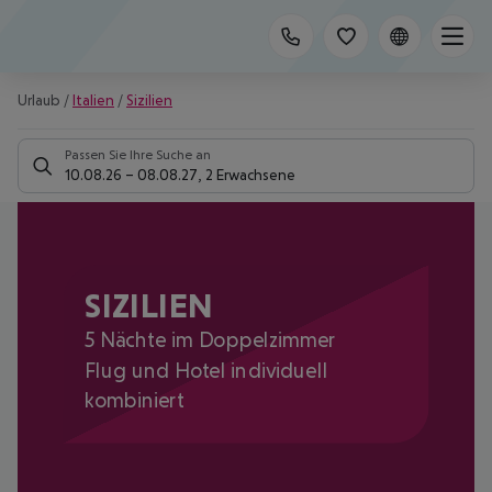
Urlaub
/
Italien
/
Sizilien
Passen Sie Ihre Suche an
10.08.26
–
08.08.27
,
2 Erwachsene
SIZILIEN
5 Nächte im Doppelzimmer
Flug und Hotel individuell
kombiniert