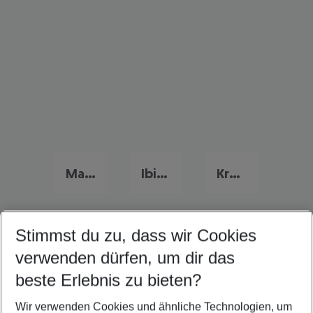
Mallorca Urlaub
Ibiza Urlaub
Kroatien Urlaub
Stimmst du zu, dass wir Cookies
Quicklinks
verwenden dürfen, um dir das
beste Erlebnis zu bieten?
Frübucher Angebote Sizilien für 2026
Wir verwenden Cookies und ähnliche Technologien, um
Last Minute Sizilien