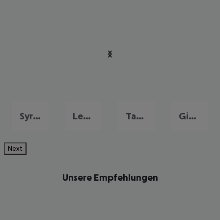
Syrakus
Letojanni
Taormina
Giardini-Naxos
Next
Unsere Empfehlungen