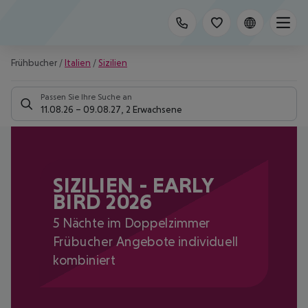
Frühbucher
/
Italien
/
Sizilien
Passen Sie Ihre Suche an
11.08.26
–
09.08.27
,
2 Erwachsene
SIZILIEN - EARLY
BIRD 2026
5 Nächte im Doppelzimmer
Frübucher Angebote individuell
kombiniert