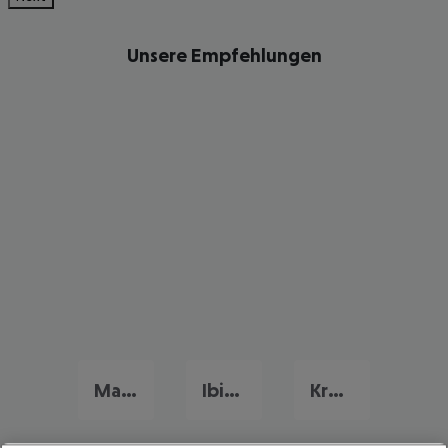
Unsere Empfehlungen
Mallorca Frühbucher Angebote
Ibiza Flug & Hotel
Kroatien Flug & Hotel