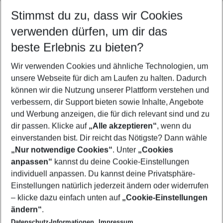
Stimmst du zu, dass wir Cookies
Quicklinks
verwenden dürfen, um dir das
beste Erlebnis zu bieten?
Last Minute Sizilien
Wir verwenden Cookies und ähnliche Technologien, um
Flug & Hotel Sizilien
unsere Webseite für dich am Laufen zu halten. Dadurch
Pauschalreisen Sizilien
können wir die Nutzung unserer Plattform verstehen und
verbessern, dir Support bieten sowie Inhalte, Angebote
Familienurlaub Sizilien
und Werbung anzeigen, die für dich relevant sind und zu
Urlaub Sizilien
dir passen. Klicke auf
„Alle akzeptieren“
, wenn du
einverstanden bist. Dir reicht das Nötigste? Dann wähle
„Nur notwendige Cookies“
. Unter
„Cookies
anpassen“
kannst du deine Cookie-Einstellungen
Footer
Footer navigation
individuell anpassen. Du kannst deine Privatsphäre-
Über uns
Einstellungen natürlich jederzeit ändern oder widerrufen
AGB
– klicke dazu einfach unten auf
„Cookie-Einstellungen
Service & Hilfe
Bestpreisgarantie
ändern“
.
Datenschutz-Informationen
Impressum
Agenturbetreuung