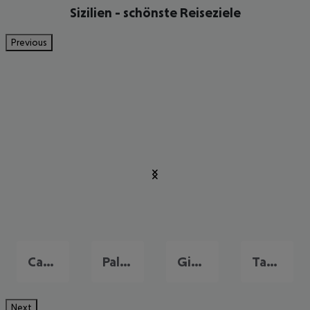
Sizilien - schönste Reiseziele
Previous
Catania
Palermo
Giardini-Naxos
Taormina
Next