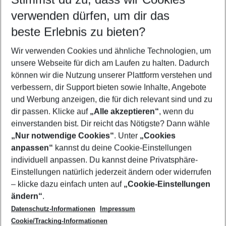
Quicklinks
verwenden dürfen, um dir das
beste Erlebnis zu bieten?
Pauschalreisen Giardini-Naxos
Wir verwenden Cookies und ähnliche Technologien, um
Familienurlaub Giardini-Naxos
unsere Webseite für dich am Laufen zu halten. Dadurch
Urlaub Giardini-Naxos
können wir die Nutzung unserer Plattform verstehen und
verbessern, dir Support bieten sowie Inhalte, Angebote
Flug & Hotel Giardini-Naxos
und Werbung anzeigen, die für dich relevant sind und zu
Last Minute Giardini-Naxos
dir passen. Klicke auf
„Alle akzeptieren“
, wenn du
einverstanden bist. Dir reicht das Nötigste? Dann wähle
„Nur notwendige Cookies“
. Unter
„Cookies
anpassen“
kannst du deine Cookie-Einstellungen
Footer
Footer navigation
individuell anpassen. Du kannst deine Privatsphäre-
Über uns
Einstellungen natürlich jederzeit ändern oder widerrufen
AGB
– klicke dazu einfach unten auf
„Cookie-Einstellungen
Service & Hilfe
Bestpreisgarantie
ändern“
.
Datenschutz-Informationen
Impressum
Agenturbetreuung
Cookie-Einstellungen ändern
Folge uns
Barrierefreies Reisen
Cookie/Tracking-Informationen
Cookie-Richtlinie