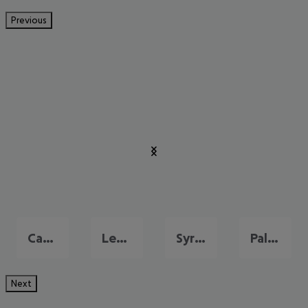
Previous
Catania
Letojanni
Syrakus
Palermo
Next