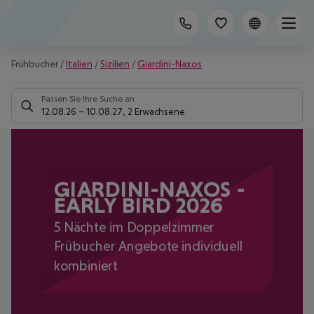
Frühbucher
/
Italien
/
Sizilien
/
Giardini-Naxos
Passen Sie Ihre Suche an
12.08.26
–
10.08.27
,
2 Erwachsene
GIARDINI-NAXOS -
EARLY BIRD 2026
5 Nächte im Doppelzimmer
Frübucher Angebote individuell
kombiniert