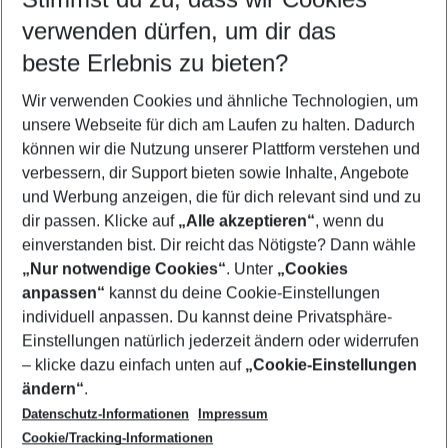
Quicklinks
verwenden dürfen, um dir das
beste Erlebnis zu bieten?
Pauschalreisen Taormina
Wir verwenden Cookies und ähnliche Technologien, um
Familienurlaub Taormina
unsere Webseite für dich am Laufen zu halten. Dadurch
Flug & Hotel Taormina
können wir die Nutzung unserer Plattform verstehen und
verbessern, dir Support bieten sowie Inhalte, Angebote
Last Minute Taormina
und Werbung anzeigen, die für dich relevant sind und zu
Urlaub Taormina
dir passen. Klicke auf
„Alle akzeptieren“
, wenn du
einverstanden bist. Dir reicht das Nötigste? Dann wähle
„Nur notwendige Cookies“
. Unter
„Cookies
anpassen“
kannst du deine Cookie-Einstellungen
Footer
Footer navigation
individuell anpassen. Du kannst deine Privatsphäre-
Über uns
Einstellungen natürlich jederzeit ändern oder widerrufen
AGB
– klicke dazu einfach unten auf
„Cookie-Einstellungen
Service & Hilfe
Bestpreisgarantie
ändern“
.
Datenschutz-Informationen
Impressum
Agenturbetreuung
Cookie-Einstellungen ändern
Folge uns
Barrierefreies Reisen
Cookie/Tracking-Informationen
Cookie-Richtlinie