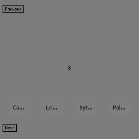
Previous
Catania
Letojanni
Syrakus
Palermo
Next