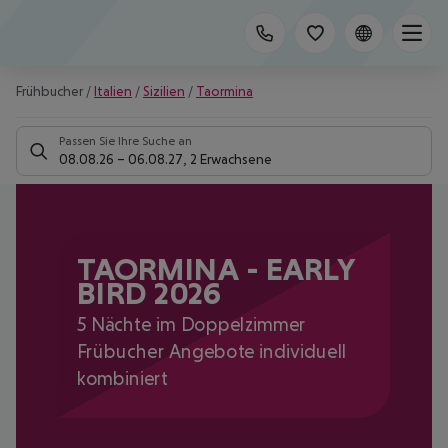
Frühbucher
/
Italien
/
Sizilien
/
Taormina
Passen Sie Ihre Suche an
08.08.26
–
06.08.27
,
2 Erwachsene
TAORMINA - EARLY
BIRD 2026
5 Nächte im Doppelzimmer
Frübucher Angebote individuell
kombiniert