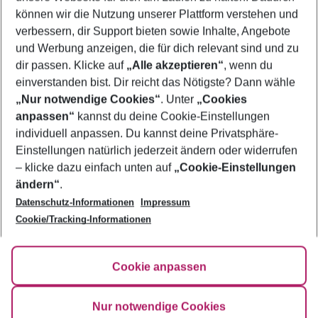
Flug & Hotel Heraklion
können wir die Nutzung unserer Plattform verstehen und
verbessern, dir Support bieten sowie Inhalte, Angebote
Pauschalreisen Heraklion
und Werbung anzeigen, die für dich relevant sind und zu
Urlaub Heraklion
dir passen. Klicke auf
„Alle akzeptieren“
, wenn du
einverstanden bist. Dir reicht das Nötigste? Dann wähle
„Nur notwendige Cookies“
. Unter
„Cookies
anpassen“
kannst du deine Cookie-Einstellungen
Footer
Footer navigation
individuell anpassen. Du kannst deine Privatsphäre-
Über uns
Einstellungen natürlich jederzeit ändern oder widerrufen
AGB
– klicke dazu einfach unten auf
„Cookie-Einstellungen
Service & Hilfe
Bestpreisgarantie
ändern“
.
Datenschutz-Informationen
Impressum
Agenturbetreuung
Cookie-Einstellungen ändern
Folge uns
Barrierefreies Reisen
Cookie/Tracking-Informationen
Cookie-Richtlinie
Check-in
Datenschutz
FAQ
Fakten
Cookie anpassen
HanseMerkur Reiseversicherung
Flexibel buchen
Hilfe & Kontakt
Impressum
Newsletter
Nur notwendige Cookies