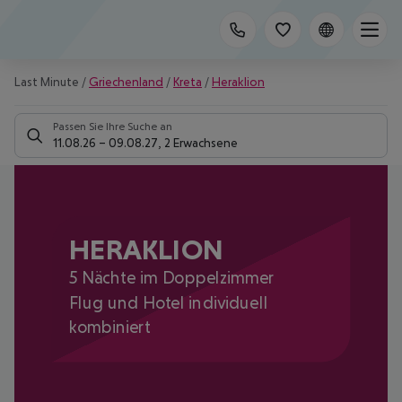
Last Minute
/
Griechenland
/
Kreta
/
Heraklion
Passen Sie Ihre Suche an
11.08.26
–
09.08.27
,
2 Erwachsene
HERAKLION
5 Nächte im Doppelzimmer
Flug und Hotel individuell
kombiniert