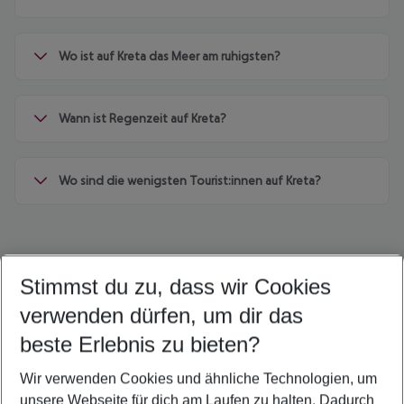
Wo ist auf Kreta das Meer am ruhigsten?
Wann ist Regenzeit auf Kreta?
Wo sind die wenigsten Tourist:innen auf Kreta?
Stimmst du zu, dass wir Cookies
Quicklinks
verwenden dürfen, um dir das
beste Erlebnis zu bieten?
Frübucher Angebote Heraklion für 2026
Wir verwenden Cookies und ähnliche Technologien, um
Familienurlaub Heraklion
unsere Webseite für dich am Laufen zu halten. Dadurch