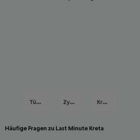
Türkei Urlaub
Zypern Last Minute
Kroatien Last Minute
Häufige Fragen zu Last Minute Kreta