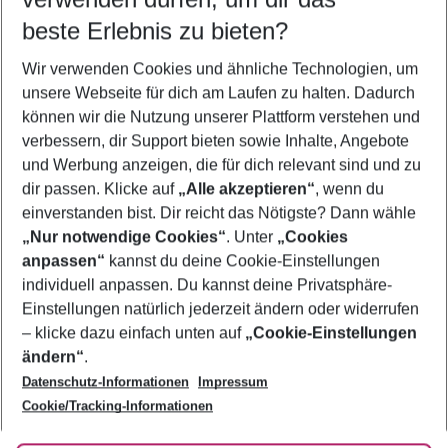
beste Erlebnis zu bieten?
Frübucher Angebote Heraklion für 2026
Wir verwenden Cookies und ähnliche Technologien, um
Last Minute Heraklion
unsere Webseite für dich am Laufen zu halten. Dadurch
Flug & Hotel Heraklion
können wir die Nutzung unserer Plattform verstehen und
verbessern, dir Support bieten sowie Inhalte, Angebote
Pauschalreisen Heraklion
und Werbung anzeigen, die für dich relevant sind und zu
Urlaub Heraklion
dir passen. Klicke auf
„Alle akzeptieren“
, wenn du
einverstanden bist. Dir reicht das Nötigste? Dann wähle
„Nur notwendige Cookies“
. Unter
„Cookies
anpassen“
kannst du deine Cookie-Einstellungen
Footer
Footer navigation
individuell anpassen. Du kannst deine Privatsphäre-
Über uns
Einstellungen natürlich jederzeit ändern oder widerrufen
AGB
– klicke dazu einfach unten auf
„Cookie-Einstellungen
Service & Hilfe
Bestpreisgarantie
ändern“
.
Datenschutz-Informationen
Impressum
Agenturbetreuung
Cookie-Einstellungen ändern
Folge uns
Barrierefreies Reisen
Cookie/Tracking-Informationen
Cookie-Richtlinie
Check-in
Datenschutz