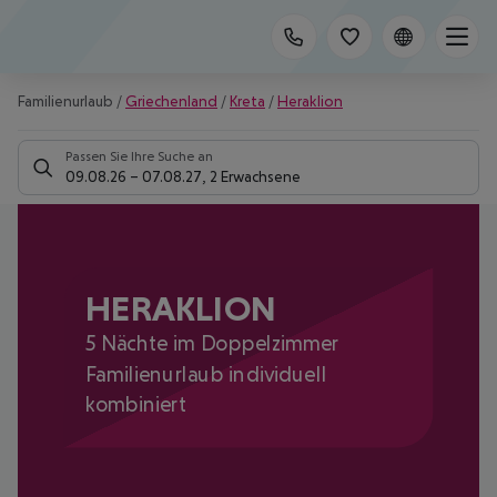
Familienurlaub
/
Griechenland
/
Kreta
/
Heraklion
Passen Sie Ihre Suche an
09.08.26
–
07.08.27
,
2 Erwachsene
HERAKLION
5 Nächte im Doppelzimmer
Familienurlaub individuell
kombiniert