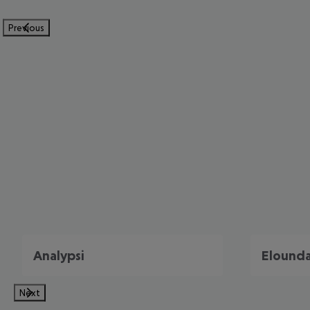
Previous
Analypsi
Elound
Next