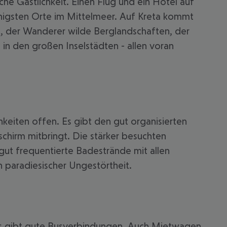
he Gastlichkeit. Einen Flug und ein Hotel auf
onnigsten Orte im Mittelmeer. Auf Kreta kommt
e, der Wanderer wilde Berglandschaften, der
 in den großen Inselstädten - allen voran
keiten offen. Es gibt den gut organisierten
hirm mitbringt. Die stärker besuchten
gut frequentierte Badestrände mit allen
 akzeptieren
paradiesischer Ungestörtheit.
. Es gibt gute Busverbindungen. Auch Mietwagen