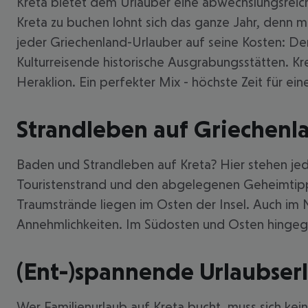
Kreta bietet dem Urlauber eine abwechslungsreiche
Kreta zu buchen lohnt sich das ganze Jahr, denn m
jeder Griechenland-Urlauber auf seine Kosten: D
Kulturreisende historische Ausgrabungsstätten. Kr
Heraklion. Ein perfekter Mix - höchste Zeit für ein
Strandleben auf Griechenla
Baden und Strandleben auf Kreta? Hier stehen jede
Touristenstrand und den abgelegenen Geheimtipp,
Traumstrände liegen im Osten der Insel. Auch im 
Annehmlichkeiten. Im Südosten und Osten hingege
(Ent-)spannende Urlaubserl
Wer Familienurlaub auf Kreta bucht, muss sich ke