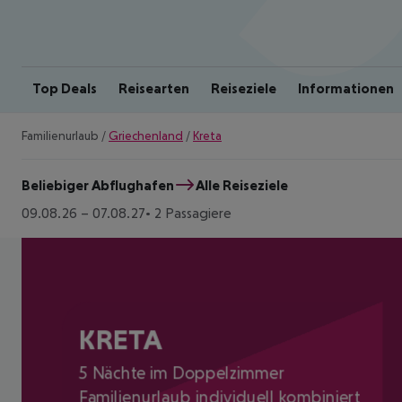
Top Deals
Reisearten
Reiseziele
Informationen
Familienurlaub
/
Griechenland
/
Kreta
Beliebiger Abflughafen
Alle Reiseziele
09.08.26
–
07.08.27
2 Passagiere
KRETA
5 Nächte im Doppelzimmer
Familienurlaub individuell kombiniert