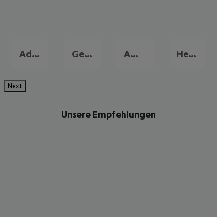
Adelianos Kambos
Georgioupolis
Amoudara
Heraklion
Next
Unsere Empfehlungen