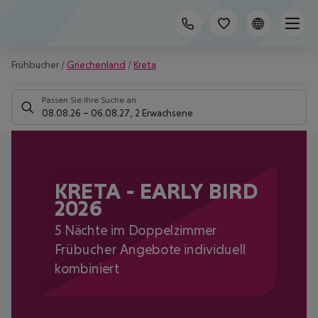
Frühbucher
/
Griechenland
/
Kreta
Passen Sie Ihre Suche an
08.08.26
–
06.08.27
,
2 Erwachsene
KRETA - EARLY BIRD
2026
5 Nächte im Doppelzimmer
Frübucher Angebote individuell
kombiniert