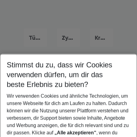
Türkei Frühbucher Angebote
Zypern Flug & Hotel
Kroatien Flug & Hotel
Stimmst du zu, dass wir Cookies
Quicklinks
verwenden dürfen, um dir das
beste Erlebnis zu bieten?
Last Minute Kreta
Wir verwenden Cookies und ähnliche Technologien, um
Pauschalreisen Kreta
unsere Webseite für dich am Laufen zu halten. Dadurch
Familienurlaub Kreta
können wir die Nutzung unserer Plattform verstehen und
verbessern, dir Support bieten sowie Inhalte, Angebote
Flug & Hotel Kreta
und Werbung anzeigen, die für dich relevant sind und zu
Urlaub Kreta
dir passen. Klicke auf
„Alle akzeptieren“
, wenn du