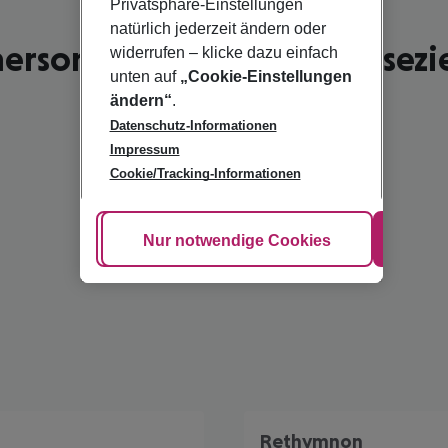
Privatsphäre-Einstellungen
natürlich jederzeit ändern oder
ersonissos - schönste Reisezi
widerrufen – klicke dazu einfach
unten auf
„Cookie-Einstellungen
ändern“
.
Datenschutz-Informationen
Impressum
Cookie/Tracking-Informationen
Cookie anpassen
Nur notwendige Cookies
Alle
Rethymnon