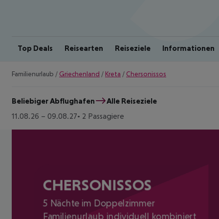
Top Deals
Reisearten
Reiseziele
Informationen
Familienurlaub
/
Griechenland
/
Kreta
/
Chersonissos
Beliebiger Abflughafen
Alle Reiseziele
11.08.26
–
09.08.27
2 Passagiere
CHERSONISSOS
5 Nächte im Doppelzimmer
Familienurlaub individuell kombiniert