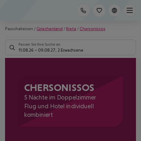
Pauschalreisen
/
Griechenland
/
Kreta
/
Chersonissos
Passen Sie Ihre Suche an
11.08.26
–
09.08.27
,
2 Erwachsene
CHERSONISSOS
5 Nächte im Doppelzimmer
Flug und Hotel individuell
kombiniert