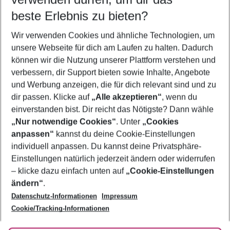
beste Erlebnis zu bieten?
Last Minute Chersonissos
Wir verwenden Cookies und ähnliche Technologien, um
Frübucher Angebote Chersonissos für 2026
unsere Webseite für dich am Laufen zu halten. Dadurch
Familienurlaub Chersonissos
können wir die Nutzung unserer Plattform verstehen und
verbessern, dir Support bieten sowie Inhalte, Angebote
Flug & Hotel Chersonissos
und Werbung anzeigen, die für dich relevant sind und zu
Urlaub Chersonissos
dir passen. Klicke auf
„Alle akzeptieren“
, wenn du
einverstanden bist. Dir reicht das Nötigste? Dann wähle
„Nur notwendige Cookies“
. Unter
„Cookies
anpassen“
kannst du deine Cookie-Einstellungen
Footer
Footer navigation
individuell anpassen. Du kannst deine Privatsphäre-
Über uns
Einstellungen natürlich jederzeit ändern oder widerrufen
AGB
– klicke dazu einfach unten auf
„Cookie-Einstellungen
Service & Hilfe
Bestpreisgarantie
ändern“
.
Datenschutz-Informationen
Impressum
Agenturbetreuung
Cookie-Einstellungen ändern
Folge uns
Barrierefreies Reisen
Cookie/Tracking-Informationen
Cookie-Richtlinie
Check-in
Datenschutz