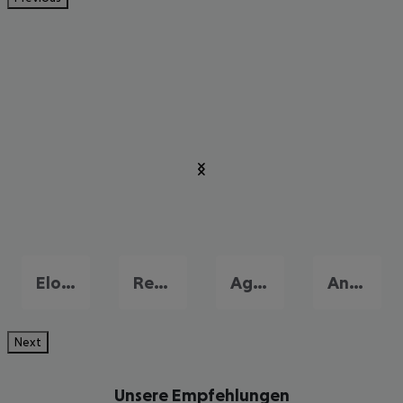
Elounda
Rethymnon
Agia Galini
Analypsi
Next
Unsere Empfehlungen