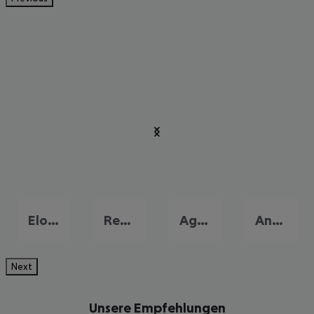
Elounda
Rethymnon
Agia Galini
Analypsi
Next
Unsere Empfehlungen