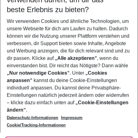
beste Erlebnis zu bieten?
Flug & Hotel Agia Pelaghia
Wir verwenden Cookies und ähnliche Technologien, um
Frübucher Angebote Agia Pelaghia für 2026
unsere Webseite für dich am Laufen zu halten. Dadurch
Familienurlaub Agia Pelaghia
können wir die Nutzung unserer Plattform verstehen und
verbessern, dir Support bieten sowie Inhalte, Angebote
Last Minute Agia Pelaghia
und Werbung anzeigen, die für dich relevant sind und zu
Urlaub Agia Pelaghia
dir passen. Klicke auf
„Alle akzeptieren“
, wenn du
einverstanden bist. Dir reicht das Nötigste? Dann wähle
„Nur notwendige Cookies“
. Unter
„Cookies
anpassen“
kannst du deine Cookie-Einstellungen
Footer
Footer navigation
individuell anpassen. Du kannst deine Privatsphäre-
Über uns
Einstellungen natürlich jederzeit ändern oder widerrufen
AGB
– klicke dazu einfach unten auf
„Cookie-Einstellungen
Service & Hilfe
Bestpreisgarantie
ändern“
.
Datenschutz-Informationen
Impressum
Agenturbetreuung
Cookie-Einstellungen ändern
Folge uns
Barrierefreies Reisen
Cookie/Tracking-Informationen
Cookie-Richtlinie
Check-in
Datenschutz