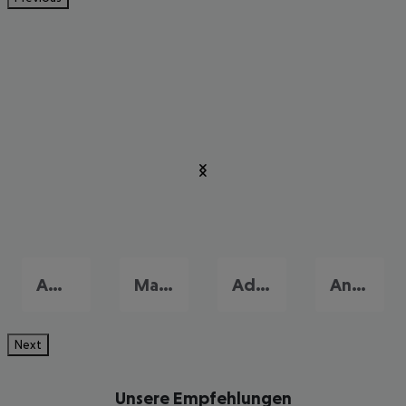
Amoudara
Malia
Adelianos Kambos
Analypsi
Next
Unsere Empfehlungen