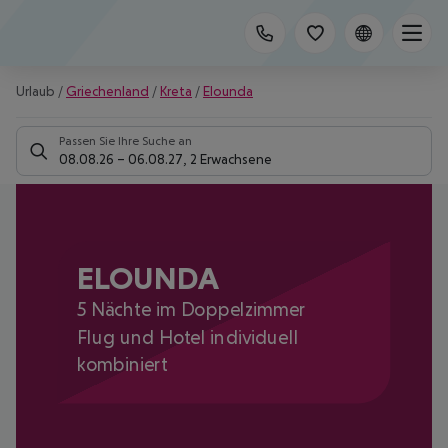
Urlaub
/
Griechenland
/
Kreta
/
Elounda
Passen Sie Ihre Suche an
08.08.26
–
06.08.27
,
2 Erwachsene
ELOUNDA
5 Nächte im Doppelzimmer
Flug und Hotel individuell
kombiniert