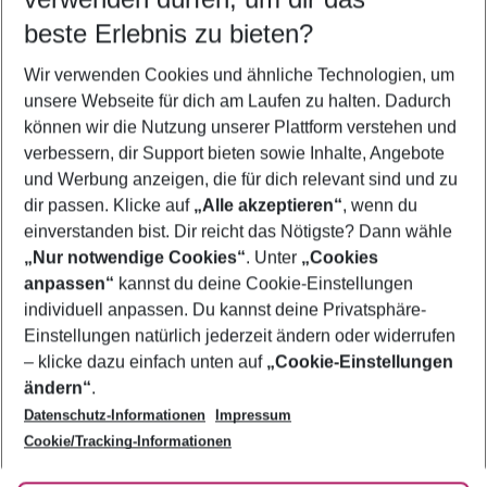
beste Erlebnis zu bieten?
Frübucher Angebote Elounda für 2026
Wir verwenden Cookies und ähnliche Technologien, um
Familienurlaub Elounda
unsere Webseite für dich am Laufen zu halten. Dadurch
Flug & Hotel Elounda
können wir die Nutzung unserer Plattform verstehen und
verbessern, dir Support bieten sowie Inhalte, Angebote
Last Minute Elounda
und Werbung anzeigen, die für dich relevant sind und zu
Pauschalreisen Elounda
dir passen. Klicke auf
„Alle akzeptieren“
, wenn du
einverstanden bist. Dir reicht das Nötigste? Dann wähle
„Nur notwendige Cookies“
. Unter
„Cookies
anpassen“
kannst du deine Cookie-Einstellungen
Footer
Footer navigation
individuell anpassen. Du kannst deine Privatsphäre-
Über uns
Einstellungen natürlich jederzeit ändern oder widerrufen
AGB
– klicke dazu einfach unten auf
„Cookie-Einstellungen
Service & Hilfe
Bestpreisgarantie
ändern“
.
Datenschutz-Informationen
Impressum
Agenturbetreuung
Cookie-Einstellungen ändern
Folge uns
Barrierefreies Reisen
Cookie/Tracking-Informationen
Cookie-Richtlinie
Check-in
Datenschutz