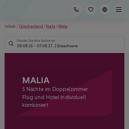
Urlaub
/
Griechenland
/
Kreta
/
Malia
Passen Sie Ihre Suche an
09.08.26
–
07.08.27
,
2 Erwachsene
MALIA
5 Nächte im Doppelzimmer
Flug und Hotel individuell
kombiniert