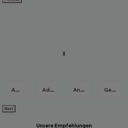
Amoudara
Adelianos Kambos
Analypsi
Georgioupolis
Next
Unsere Empfehlungen