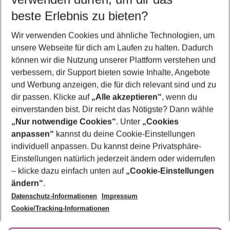
beste Erlebnis zu bieten?
Familienurlaub Malia
Wir verwenden Cookies und ähnliche Technologien, um
Flug & Hotel Malia
unsere Webseite für dich am Laufen zu halten. Dadurch
Frübucher Angebote Malia für 2026
können wir die Nutzung unserer Plattform verstehen und
verbessern, dir Support bieten sowie Inhalte, Angebote
Last Minute Malia
und Werbung anzeigen, die für dich relevant sind und zu
Pauschalreisen Malia
dir passen. Klicke auf
„Alle akzeptieren“
, wenn du
einverstanden bist. Dir reicht das Nötigste? Dann wähle
„Nur notwendige Cookies“
. Unter
„Cookies
anpassen“
kannst du deine Cookie-Einstellungen
Footer
Footer navigation
individuell anpassen. Du kannst deine Privatsphäre-
Über uns
Einstellungen natürlich jederzeit ändern oder widerrufen
AGB
– klicke dazu einfach unten auf
„Cookie-Einstellungen
Service & Hilfe
Bestpreisgarantie
ändern“
.
Datenschutz-Informationen
Impressum
Agenturbetreuung
Cookie-Einstellungen ändern
Folge uns
Barrierefreies Reisen
Cookie/Tracking-Informationen
Cookie-Richtlinie
Check-in
Datenschutz