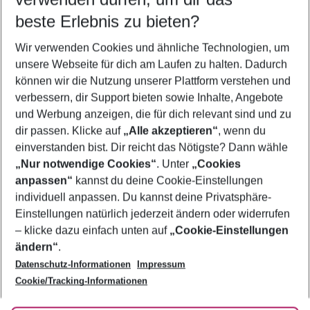
beste Erlebnis zu bieten?
Frübucher Angebote San Miguel de Abona für 2026
Wir verwenden Cookies und ähnliche Technologien, um
Pauschalreisen San Miguel de Abona
unsere Webseite für dich am Laufen zu halten. Dadurch
Flug & Hotel San Miguel de Abona
können wir die Nutzung unserer Plattform verstehen und
verbessern, dir Support bieten sowie Inhalte, Angebote
Urlaub San Miguel de Abona
und Werbung anzeigen, die für dich relevant sind und zu
Familienurlaub San Miguel de Abona
dir passen. Klicke auf
„Alle akzeptieren“
, wenn du
einverstanden bist. Dir reicht das Nötigste? Dann wähle
„Nur notwendige Cookies“
. Unter
„Cookies
anpassen“
kannst du deine Cookie-Einstellungen
Footer
Footer navigation
individuell anpassen. Du kannst deine Privatsphäre-
Über uns
Einstellungen natürlich jederzeit ändern oder widerrufen
AGB
– klicke dazu einfach unten auf
„Cookie-Einstellungen
Service & Hilfe
Bestpreisgarantie
ändern“
.
Datenschutz-Informationen
Impressum
Agenturbetreuung
Cookie-Einstellungen ändern
Folge uns
Barrierefreies Reisen
Cookie/Tracking-Informationen
Cookie-Richtlinie
Check-in
Datenschutz