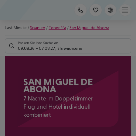
Last Minute
/
Spanien
/
Teneriffa
/
San Miguel de Abona
Passen Sie Ihre Suche an
09.08.26
–
07.08.27
,
2 Erwachsene
SAN MIGUEL DE
ABONA
7 Nächte im Doppelzimmer
Flug und Hotel individuell
kombiniert