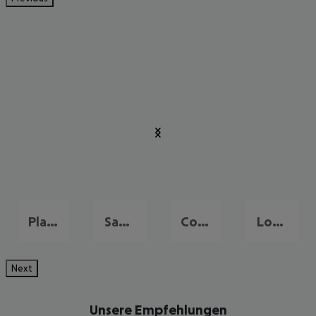
Playa de las Americas
Santa Cruz de Tenerife
Costa Adeje
Los Christianos
Next
Unsere Empfehlungen