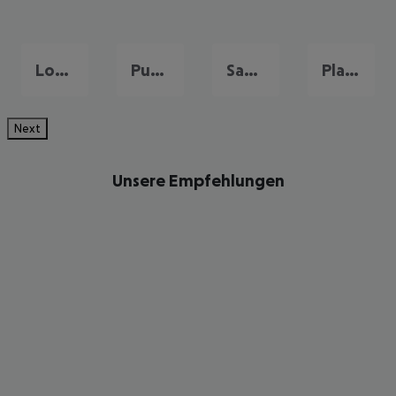
Los Christianos
Puerto de la Cruz
San Miguel de Abona
Playa de las Americas
Next
Unsere Empfehlungen