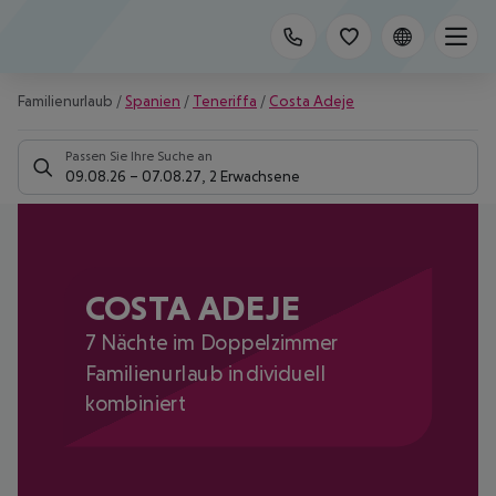
Familienurlaub
/
Spanien
/
Teneriffa
/
Costa Adeje
Passen Sie Ihre Suche an
09.08.26
–
07.08.27
,
2 Erwachsene
COSTA ADEJE
7 Nächte im Doppelzimmer
Familienurlaub individuell
kombiniert