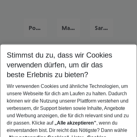
Portugal Familienurlaub
Malta Familienurlaub
Sardinien Familienurlaub
Stimmst du zu, dass wir Cookies
Quicklinks
verwenden dürfen, um dir das
beste Erlebnis zu bieten?
Flug & Hotel Costa Adeje
Wir verwenden Cookies und ähnliche Technologien, um
Pauschalreisen Costa Adeje
unsere Webseite für dich am Laufen zu halten. Dadurch
Last Minute Costa Adeje
können wir die Nutzung unserer Plattform verstehen und
verbessern, dir Support bieten sowie Inhalte, Angebote
Frübucher Angebote Costa Adeje für 2026
und Werbung anzeigen, die für dich relevant sind und zu
Urlaub Costa Adeje
dir passen. Klicke auf
„Alle akzeptieren“
, wenn du
einverstanden bist. Dir reicht das Nötigste? Dann wähle