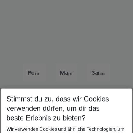
Portugal Familienurlaub
Malta Familienurlaub
Sardinien Familienurlaub
Stimmst du zu, dass wir Cookies
Quicklinks
verwenden dürfen, um dir das
beste Erlebnis zu bieten?
Pauschalreisen Santa Cruz de Tenerife
Wir verwenden Cookies und ähnliche Technologien, um
Flug & Hotel Santa Cruz de Tenerife