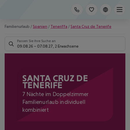
Familienurlaub
/
Spanien
/
Teneriffa
/
Santa Cruz de Tenerife
Passen Sie Ihre Suche an
09.08.26
–
07.08.27
,
2 Erwachsene
SANTA CRUZ DE
TENERIFE
7 Nächte im Doppelzimmer
Familienurlaub individuell
kombiniert