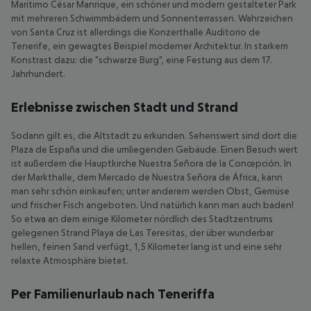
Maritimo César Manrique, ein schöner und modern gestalteter Park
mit mehreren Schwimmbädern und Sonnenterrassen. Wahrzeichen
von Santa Cruz ist allerdings die Konzerthalle Auditorio de
Tenerife, ein gewagtes Beispiel moderner Architektur. In starkem
Konstrast dazu: die "schwarze Burg", eine Festung aus dem 17.
Jahrhundert.
Erlebnisse zwischen Stadt und Strand
Sodann gilt es, die Altstadt zu erkunden. Sehenswert sind dort die
Plaza de España und die umliegenden Gebäude. Einen Besuch wert
ist außerdem die Hauptkirche Nuestra Señora de la Concepción. In
der Markthalle, dem Mercado de Nuestra Señora de África, kann
man sehr schön einkaufen; unter anderem werden Obst, Gemüse
und frischer Fisch angeboten. Und natürlich kann man auch baden!
So etwa an dem einige Kilometer nördlich des Stadtzentrums
gelegenen Strand Playa de Las Teresitas, der über wunderbar
hellen, feinen Sand verfügt, 1,5 Kilometer lang ist und eine sehr
relaxte Atmosphäre bietet.
Per Familienurlaub nach Teneriffa