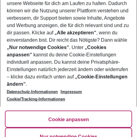
unsere Webseite für dich am Laufen zu halten. Dadurch
Last Minute Santa Cruz de Tenerife
können wir die Nutzung unserer Plattform verstehen und
verbessern, dir Support bieten sowie Inhalte, Angebote
Frübucher Angebote Santa Cruz de Tenerife für 2026
und Werbung anzeigen, die für dich relevant sind und zu
Urlaub Santa Cruz de Tenerife
dir passen. Klicke auf
„Alle akzeptieren“
, wenn du
einverstanden bist. Dir reicht das Nötigste? Dann wähle
„Nur notwendige Cookies“
. Unter
„Cookies
anpassen“
kannst du deine Cookie-Einstellungen
Footer
Footer navigation
individuell anpassen. Du kannst deine Privatsphäre-
Über uns
Einstellungen natürlich jederzeit ändern oder widerrufen
AGB
– klicke dazu einfach unten auf
„Cookie-Einstellungen
Service & Hilfe
Bestpreisgarantie
ändern“
.
Datenschutz-Informationen
Impressum
Agenturbetreuung
Cookie-Einstellungen ändern
Folge uns
Barrierefreies Reisen
Cookie/Tracking-Informationen
Cookie-Richtlinie
Check-in
Datenschutz
FAQ
Fakten
Cookie anpassen
HanseMerkur Reiseversicherung
Flexibel buchen
Hilfe & Kontakt
Impressum
Newsletter
Nur notwendige Cookies