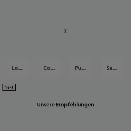
Los Christianos
Costa Adeje
Puerto de la Cruz
San Miguel de Abona
Next
Unsere Empfehlungen