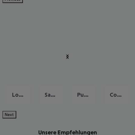
Los Christianos
San Miguel de Abona
Puerto de la Cruz
Costa Adeje
Next
Unsere Empfehlungen