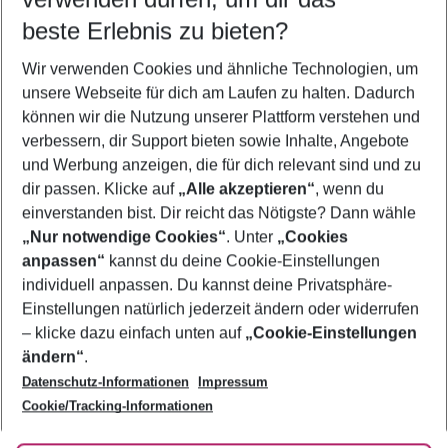
beste Erlebnis zu bieten?
Pauschalreisen Santa Cruz de Tenerife
Wir verwenden Cookies und ähnliche Technologien, um
Familienurlaub Santa Cruz de Tenerife
unsere Webseite für dich am Laufen zu halten. Dadurch
Flug & Hotel Santa Cruz de Tenerife
können wir die Nutzung unserer Plattform verstehen und
verbessern, dir Support bieten sowie Inhalte, Angebote
Last Minute Santa Cruz de Tenerife
und Werbung anzeigen, die für dich relevant sind und zu
Frübucher Angebote Santa Cruz de Tenerife für 2026
dir passen. Klicke auf
„Alle akzeptieren“
, wenn du
einverstanden bist. Dir reicht das Nötigste? Dann wähle
„Nur notwendige Cookies“
. Unter
„Cookies
anpassen“
kannst du deine Cookie-Einstellungen
Footer
Footer navigation
individuell anpassen. Du kannst deine Privatsphäre-
Über uns
Einstellungen natürlich jederzeit ändern oder widerrufen
AGB
– klicke dazu einfach unten auf
„Cookie-Einstellungen
Service & Hilfe
Bestpreisgarantie
ändern“
.
Datenschutz-Informationen
Impressum
Agenturbetreuung
Cookie-Einstellungen ändern
Folge uns
Barrierefreies Reisen
Cookie/Tracking-Informationen
Cookie-Richtlinie
Check-in
Datenschutz