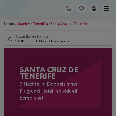
Urlaub
/
Spanien
/
Teneriffa
/
Santa Cruz de Tenerife
Passen Sie Ihre Suche an
10.08.26
–
08.08.27
,
2 Erwachsene
SANTA CRUZ DE
TENERIFE
7 Nächte im Doppelzimmer
Flug und Hotel individuell
kombiniert