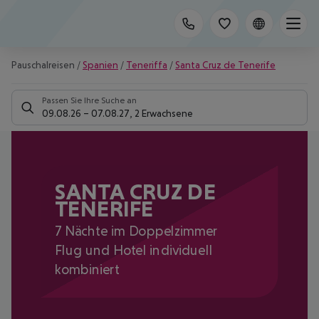
Pauschalreisen
/
Spanien
/
Teneriffa
/
Santa Cruz de Tenerife
Passen Sie Ihre Suche an
09.08.26
–
07.08.27
,
2 Erwachsene
SANTA CRUZ DE
TENERIFE
7 Nächte im Doppelzimmer
Flug und Hotel individuell
kombiniert