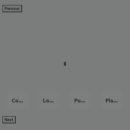
Previous
Costa Adeje
Los Christianos
Puerto de la Cruz
Playa de las Americas
Next