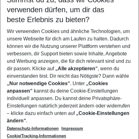
Quicklinks
verwenden dürfen, um dir das
beste Erlebnis zu bieten?
Familienurlaub Santa Cruz de Tenerife
Wir verwenden Cookies und ähnliche Technologien, um
Flug & Hotel Santa Cruz de Tenerife
unsere Webseite für dich am Laufen zu halten. Dadurch
Last Minute Santa Cruz de Tenerife
können wir die Nutzung unserer Plattform verstehen und
verbessern, dir Support bieten sowie Inhalte, Angebote
Frübucher Angebote Santa Cruz de Tenerife für 2026
und Werbung anzeigen, die für dich relevant sind und zu
Urlaub Santa Cruz de Tenerife
dir passen. Klicke auf
„Alle akzeptieren“
, wenn du
einverstanden bist. Dir reicht das Nötigste? Dann wähle
„Nur notwendige Cookies“
. Unter
„Cookies
anpassen“
kannst du deine Cookie-Einstellungen
Footer
Footer navigation
individuell anpassen. Du kannst deine Privatsphäre-
Über uns
Einstellungen natürlich jederzeit ändern oder widerrufen
AGB
– klicke dazu einfach unten auf
„Cookie-Einstellungen
Service & Hilfe
Bestpreisgarantie
ändern“
.
Datenschutz-Informationen
Impressum
Agenturbetreuung
Cookie-Einstellungen ändern
Folge uns
Barrierefreies Reisen
Cookie/Tracking-Informationen
Cookie-Richtlinie