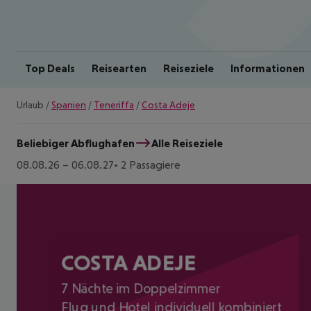
Top Deals
Reisearten
Reiseziele
Informationen
Urlaub
/
Spanien
/
Teneriffa
/
Costa Adeje
Beliebiger Abflughafen
Alle Reiseziele
08.08.26
–
06.08.27
2 Passagiere
COSTA ADEJE
7 Nächte im Doppelzimmer
Flug und Hotel individuell kombiniert