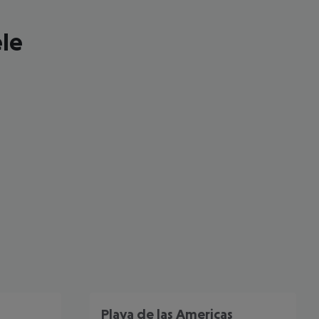
ele
 akzeptieren
Playa de las Americas