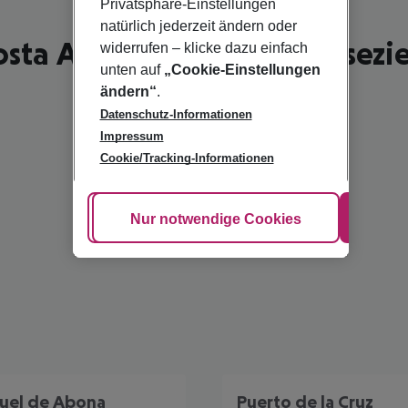
Privatsphäre-Einstellungen
natürlich jederzeit ändern oder
sta Adeje - schönste Reisezi
widerrufen – klicke dazu einfach
unten auf
„Cookie-Einstellungen
ändern“
.
Datenschutz-Informationen
Impressum
Cookie/Tracking-Informationen
Cookie anpassen
Nur notwendige Cookies
Alle
uel de Abona
Puerto de la Cruz