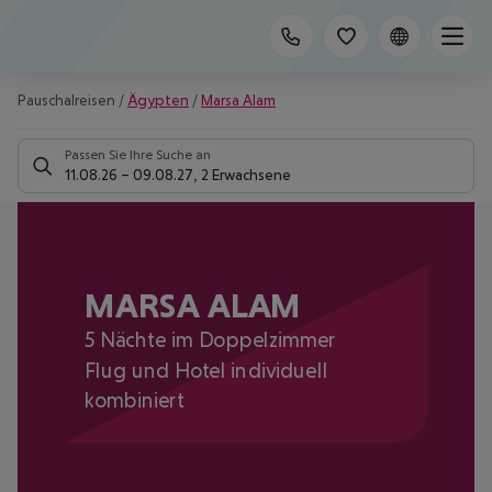
Pauschalreisen
/
Ägypten
/
Marsa Alam
Passen Sie Ihre Suche an
11.08.26
–
09.08.27
,
2 Erwachsene
MARSA ALAM
5 Nächte im Doppelzimmer
Flug und Hotel individuell
kombiniert