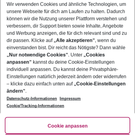
Wir verwenden Cookies und ähnliche Technologien, um
Frübucher Angebote Marsa Alam für 2026
unsere Webseite für dich am Laufen zu halten. Dadurch
Flug & Hotel Marsa Alam
können wir die Nutzung unserer Plattform verstehen und
verbessern, dir Support bieten sowie Inhalte, Angebote
Familienurlaub Marsa Alam
und Werbung anzeigen, die für dich relevant sind und zu
Urlaub Marsa Alam
dir passen. Klicke auf
„Alle akzeptieren“
, wenn du
einverstanden bist. Dir reicht das Nötigste? Dann wähle
„Nur notwendige Cookies“
. Unter
„Cookies
anpassen“
kannst du deine Cookie-Einstellungen
Footer
Footer navigation
individuell anpassen. Du kannst deine Privatsphäre-
Über uns
Einstellungen natürlich jederzeit ändern oder widerrufen
AGB
– klicke dazu einfach unten auf
„Cookie-Einstellungen
Service & Hilfe
Bestpreisgarantie
ändern“
.
Datenschutz-Informationen
Impressum
Agenturbetreuung
Cookie-Einstellungen ändern
Folge uns
Barrierefreies Reisen
Cookie/Tracking-Informationen
Cookie-Richtlinie
Check-in
Datenschutz
FAQ
Fakten
Cookie anpassen
HanseMerkur Reiseversicherung
Flexibel buchen
Hilfe & Kontakt