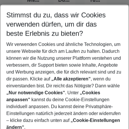
Stimmst du zu, dass wir Cookies
verwenden dürfen, um dir das
Quicklinks
beste Erlebnis zu bieten?
Wir verwenden Cookies und ähnliche Technologien, um
Frübucher Angebote Marsa Alam für 2026
unsere Webseite für dich am Laufen zu halten. Dadurch
Flug & Hotel Marsa Alam
können wir die Nutzung unserer Plattform verstehen und
verbessern, dir Support bieten sowie Inhalte, Angebote
Familienurlaub Marsa Alam
und Werbung anzeigen, die für dich relevant sind und zu
Pauschalreisen Marsa Alam
dir passen. Klicke auf
„Alle akzeptieren“
, wenn du
einverstanden bist. Dir reicht das Nötigste? Dann wähle
„Nur notwendige Cookies“
. Unter
„Cookies
anpassen“
kannst du deine Cookie-Einstellungen
Footer
Footer navigation
individuell anpassen. Du kannst deine Privatsphäre-
Über uns
Einstellungen natürlich jederzeit ändern oder widerrufen
AGB
– klicke dazu einfach unten auf
„Cookie-Einstellungen
Service & Hilfe
Bestpreisgarantie
ändern“
.