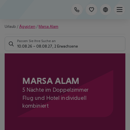
Urlaub
/
Ägypten
/
Marsa Alam
Passen Sie Ihre Suche an
10.08.26
–
08.08.27
,
2 Erwachsene
MARSA ALAM
5 Nächte im Doppelzimmer
Flug und Hotel individuell
kombiniert