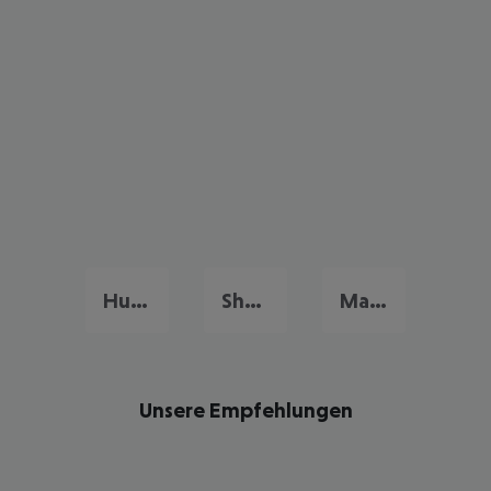
Hurghada
Sharm El Sheikh
Marsa Alam
Unsere Empfehlungen