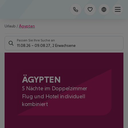
Urlaub
/
Ägypten
Passen Sie Ihre Suche an
11.08.26
–
09.08.27
,
2 Erwachsene
ÄGYPTEN
5 Nächte im Doppelzimmer
Flug und Hotel individuell
kombiniert