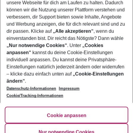
unsere Webseite für dich am Laufen zu halten. Dadurch
Familienurlaub Ägypten
können wir die Nutzung unserer Plattform verstehen und
verbessern, dir Support bieten sowie Inhalte, Angebote
Flug & Hotel Ägypten
und Werbung anzeigen, die für dich relevant sind und zu
Frübucher Angebote Ägypten für 2026
dir passen. Klicke auf
„Alle akzeptieren“
, wenn du
einverstanden bist. Dir reicht das Nötigste? Dann wähle
„Nur notwendige Cookies“
. Unter
„Cookies
anpassen“
kannst du deine Cookie-Einstellungen
Footer
Footer navigation
individuell anpassen. Du kannst deine Privatsphäre-
Über uns
Einstellungen natürlich jederzeit ändern oder widerrufen
AGB
– klicke dazu einfach unten auf
„Cookie-Einstellungen
Service & Hilfe
Bestpreisgarantie
ändern“
.
Datenschutz-Informationen
Impressum
Agenturbetreuung
Cookie-Einstellungen ändern
Folge uns
Barrierefreies Reisen
Cookie/Tracking-Informationen
Cookie-Richtlinie
Check-in
Datenschutz
FAQ
Fakten
Cookie anpassen
HanseMerkur Reiseversicherung
Flexibel buchen
Hilfe & Kontakt
Impressum
Newsletter
Nur notwendige Cookies