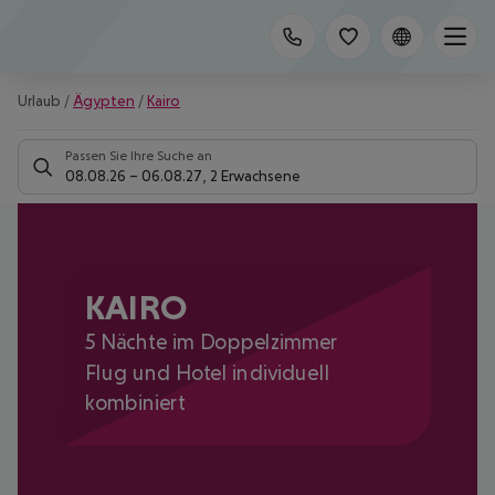
Urlaub
/
Ägypten
/
Kairo
Passen Sie Ihre Suche an
08.08.26
–
06.08.27
,
2 Erwachsene
KAIRO
5 Nächte im Doppelzimmer
Flug und Hotel individuell
kombiniert