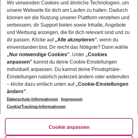
Wir verwenden Cookies und ähnliche Technologien, um
Familienurlaub Kairo
unsere Webseite für dich am Laufen zu halten. Dadurch
Pauschalreisen Kairo
können wir die Nutzung unserer Plattform verstehen und
verbessern, dir Support bieten sowie Inhalte, Angebote
Flug & Hotel Kairo
und Werbung anzeigen, die für dich relevant sind und zu
Frübucher Angebote Kairo für 2026
dir passen. Klicke auf
„Alle akzeptieren“
, wenn du
einverstanden bist. Dir reicht das Nötigste? Dann wähle
„Nur notwendige Cookies“
. Unter
„Cookies
anpassen“
kannst du deine Cookie-Einstellungen
Footer
Footer navigation
individuell anpassen. Du kannst deine Privatsphäre-
Über uns
Einstellungen natürlich jederzeit ändern oder widerrufen
AGB
– klicke dazu einfach unten auf
„Cookie-Einstellungen
Service & Hilfe
Bestpreisgarantie
ändern“
.
Datenschutz-Informationen
Impressum
Agenturbetreuung
Cookie-Einstellungen ändern
Folge uns
Barrierefreies Reisen
Cookie/Tracking-Informationen
Cookie-Richtlinie
Check-in
Datenschutz
FAQ
Fakten
Cookie anpassen
HanseMerkur Reiseversicherung
Flexibel buchen
Hilfe & Kontakt
Impressum