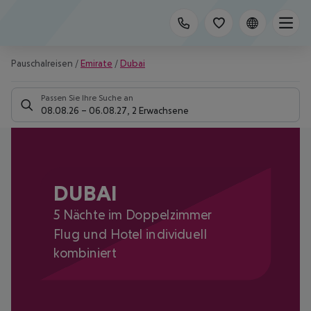
Pauschalreisen
/
Emirate
/
Dubai
Passen Sie Ihre Suche an
08.08.26
–
06.08.27
,
2 Erwachsene
DUBAI
5 Nächte im Doppelzimmer
Flug und Hotel individuell
kombiniert