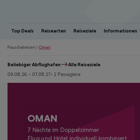
Top Deals
Reisearten
Reiseziele
Informationen
Pauschalreisen
/
Oman
Beliebiger Abflughafen
Alle Reiseziele
09.08.26
–
07.08.27
2 Passagiere
OMAN
7 Nächte im Doppelzimmer
Flug und Hotel individuell kombiniert