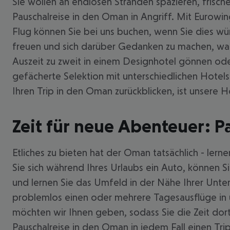
Sie wollen an endlosen Stränden spazieren, frisc
Pauschalreise in den Oman in Angriff. Mit Eurowi
Flug können Sie bei uns buchen, wenn Sie dies wü
freuen und sich darüber Gedanken zu machen, was Si
Auszeit zu zweit in einem Designhotel gönnen oder
gefächerte Selektion mit unterschiedlichen Hotels
Ihren Trip in den Oman zurückblicken, ist unsere 
Zeit für neue Abenteuer: P
Etliches zu bieten hat der Oman tatsächlich - ler
Sie sich während Ihres Urlaubs ein Auto, können 
und lernen Sie das Umfeld in der Nähe Ihrer Unte
problemlos einen oder mehrere Tagesausflüge in u
möchten wir Ihnen geben, sodass Sie die Zeit do
Pauschalreise in den Oman in jedem Fall einen Tri